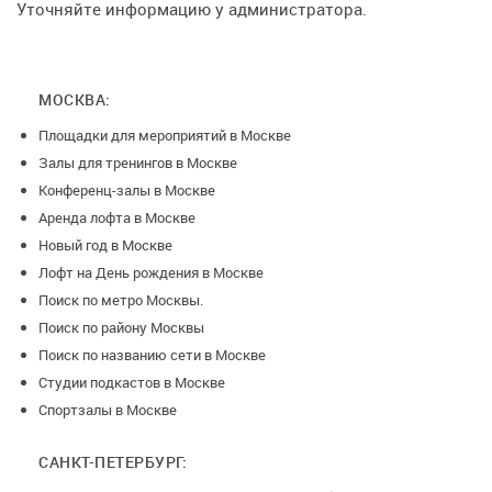
спальная комната с примыкающей ванной комнатой и
Уточняйте информацию у администратора.
гардеробной.
Апартаменты оснащены всем необходимым для
МОСКВА:
комфортного времяпровождения, продуктивной работы и
Площадки для мероприятий в Москве
восстанавливающего отдыха.
Залы для тренингов в Москве
В распоряжении гостей пространство, оборудованное:
Конференц-залы в Москве
панорамными окнами, всей необходимой техникой -
Аренда лофта в Москве
Плазменные TV, раскладывающийся диван, кровать,
Новый год в Москве
ортопедический матрас, дизайнерская мебель, красивые
Лофт на День рождения в Москве
кухонные принадлежности, а также пылесос, утюг, фен,
Поиск по метро Москвы.
машинка для стрижки волос, кулер с водой, спортивный
Поиск по району Москвы
инвентарь, настольные игры, канцелярские
Поиск по названию сети в Москве
принадлежности, клининг 1 раз в неделю.
Студии подкастов в Москве
Обязательная дезинфекция после каждых гостей.
Спортзалы в Москве
Дополнительные услуги: Кальян, игровая консоль PS5, VR -
САНКТ-ПЕТЕРБУРГ:
шлем, мощный игровой ноутбук, планшет Ipad, Фотоаппарат,