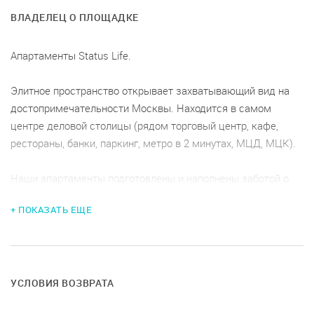
ВЛАДЕЛЕЦ О ПЛОЩАДКЕ
Апартаменты Status Life.
Элитное пространство открывает захватывающий вид на
достопримечательности Москвы. Находится в самом
центре деловой столицы (рядом торговый центр, кафе,
рестораны, банки, паркинг, метро в 2 минутах, МЦД, МЦК).
Наши апартаменты подготовлены и наполнены заботой о
гостях абсолютно под любое мероприятие: фотосессия,
+ ПОКАЗАТЬ ЕЩЕ
уединенная романтическая встреча, бизнес-завтрак,
нетворкинг, тренинг, семинар, лекция, нетворкинг с
настольными играми и тд.
Функциональная планировка - прихожая, коридор,
УСЛОВИЯ ВОЗВРАТА
просторная гостиная совмещенная с кухней, большая