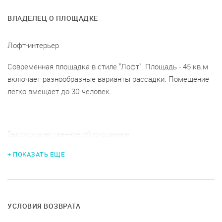
ВЛАДЕЛЕЦ О ПЛОЩАДКЕ
Лофт-интерьер
Современная площадка в стиле "Лофт". Площадь - 45 кв.м
включает разнообразные варианты рассадки. Помещение
легко вмещает до 30 человек.
Высококачественное оборудование
+ ПОКАЗАТЬ ЕЩЕ
65 дюймовый экран с аудиосистемой HiEnd класса,
компьютер с двумя мониторами и МФУ
УСЛОВИЯ ВОЗВРАТА
Все включено