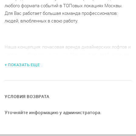
любого формата событий в ТОПовых локациях Москвы.
Для Вас работает большая команда профессионалов:
людей, влюбленных в свою работу.
Наша концепция: почасовая аренда дизайнерских лофтов и
купольных беседок на крышах Москвы для незабываемого
времяпрепровождения.
+ ПОКАЗАТЬ ЕЩЕ
Лофт с верандой на крыше - уникальное пространство, где
современность и стиль сочетаются с элегантностью и
УСЛОВИЯ ВОЗВРАТА
уютом. Лофт объединяет лучшие течения моды и дизайна,
чтобы создать неповторимую атмосферу для Ваших особых
Уточняйте информацию у администратора.
событий, от дней рождений до деловых встреч. В нем могут
комфортно разместиться до 17 человек.