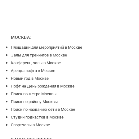
2. Зона общего стола с удобными мягкими креслами
3. Зона для танцев со стильной неоновой подсветкой
4. Зона караоке с мультимедийной системой
5. Каждый уголок лофта, как фотозона. Без крутых
МОСКВА:
фотографий Вы точно не останетесь.
Площадки для мероприятий в Москве
6. Веранда, где у Вас будет столик и мягкие кресла. Там Вы
Залы для тренингов в Москве
сможете насладиться панорамным видом на Москву,
Конференц-залы в Москве
заказать еду и напитки, покурить вкусный кальян.
Аренда лофта в Москве
Новый год в Москве
Лофт на День рождения в Москве
Дополнительные услуги:
Поиск по метро Москвы.
• Официанты, бармены, фотографы, диджеи
Поиск по району Москвы
• Ведущие мероприятий, ведущие игр (мафия, квизы),
Поиск по названию сети в Москве
аниматоры, иллюзионисты, ростовые куклы
Студии подкастов в Москве
• Украшение зала (оформление шарами, стильные
Спортзалы в Москве
фотозоны)