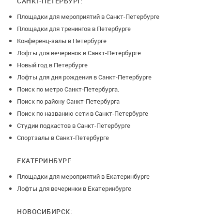
САНКТ-ПЕТЕРБУРГ:
• Кальяны на премиум табаке
• Цветочные композиции
Площадки для мероприятий в Санкт-Петербурге
• Организация любого формата мероприятия под ключ
Площадки для тренингов в Петербурге
Конференц-залы в Петербурге
Лофты для вечеринок в Санкт-Петербурге
Новый год в Петербурге
Наши менеджеры подберут подходящую локацию под Ваши
Лофты для дня рождения в Санкт-Петербурге
требования, бюджет и расскажут о выгодных пакетных
Поиск по метро Санкт-Петербурга.
предложениях (скидка до 30% от стандартной аренды).
Поиск по району Санкт-Петербурга
Поиск по названию сети в Санкт-Петербурге
Студии подкастов в Санкт-Петербурге
Оставляйте заявку и мы Вам перезвоним.
Спортзалы в Санкт-Петербурге
ЕКАТЕРИНБУРГ:
Условия возврата озвучивает администратор.
Площадки для мероприятий в Екатеринбурге
Лофты для вечеринки в Екатеринбурге
НОВОСИБИРСК: