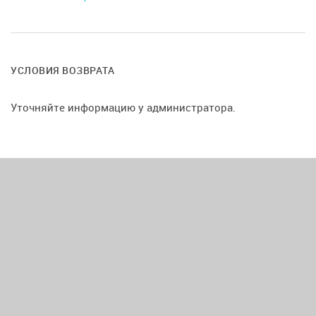
2. Сцена с отреставрированным пианино и дизайнерским
диваном
УСЛОВИЯ ВОЗВРАТА
В нашем лофте Вы окунётесь в атмосферу торжества
вместе с красивым интерьером, светом и музыкой
Уточняйте информацию у администратора.
Зал идеально подходит как для камерных семейных
мероприятий, так и для деловых встреч, семинаров и
тренингов (очень удобно - наличие сцены)
Наша команда всегда рада помочь в организации и
проведении праздника
Также на этаже находится холл , гардероб и два санузла.