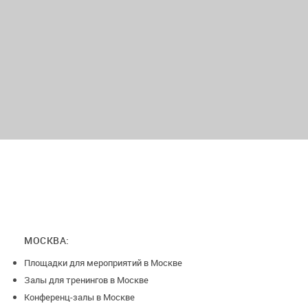
Невский район
Условия возврата денег при отмене бронирования:
-15 дней до даты проведения, возврат 75%
-7 дней до даты проведения, возврат 50%
-5 дня до даты проведения, возврат 25%
-2 дня до даты проведения, возврат 0%, от суммы заказа!
МОСКВА:
Площадки для мероприятий в Москве
Залы для тренингов в Москве
Конференц-залы в Москве