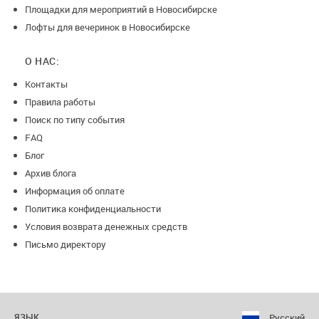
Площадки для мероприятий в Новосибирске
-менее, чем за 15 дней, предоплата не возвращается
Лофты для вечеринок в Новосибирске
О НАС:
Контакты
Правила работы
Поиск по типу события
FAQ
Блог
Архив блога
Информация об оплате
Политика конфиденциальности
Условия возврата денежных средств
Письмо директору
Русский
ЯЗЫК