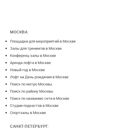
час - 500₽.
Отдельно оплачивается уборка 2000 рублей
Дополнительная уборка 3000 рублей (при использовании
МОСКВА:
бумажного шоу за каждые 10 кг-3000 рублей, хлопушек и
Площадки для мероприятий в Москве
при использовании других сильно пачкающих помещение
Залы для тренингов в Москве
средств)
Конференц-залы в Москве
Сторонняя анимация 2000 рублей
Аренда лофта в Москве
Новый год в Москве
Сторонний кейтеринг 2000 рублей
Лофт на День рождения в Москве
Поиск по метро Москвы.
Сторонний фотограф 1000 рублей
Поиск по району Москвы
Поиск по названию сети в Москве
Студии подкастов в Москве
В стоимость аренды лофтика входит:
Спортзалы в Москве
Чайник
САНКТ-ПЕТЕРБУРГ: