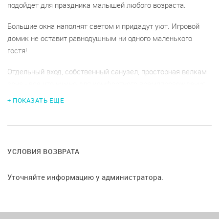
подойдет для праздника малышей любого возраста.
Большие окна наполнят светом и придадут уют. Игровой
домик не оставит равнодушным ни одного маленького
гостя!
Отдельный вход, собственный санузел, просторная велкам
зона - все что нужно для комфортного времяпровождения.
+ ПОКАЗАТЬ ЕЩЕ
Нас очень легко найти!
Мы очень любим наших важных маленьких гостей и имеем
огромный опыт в организации любых детских праздников!
Мы ценим ваше время, поэтому готовы предложить вам
УСЛОВИЯ ВОЗВРАТА
организацию мероприятия «под ключ». У нас большая база
аниматоров.
Уточняйте информацию у администратора.
Идеальный лофт, имеющий детское игровое пространство
и зону для взрослых. Прекрасно подойдет для организации