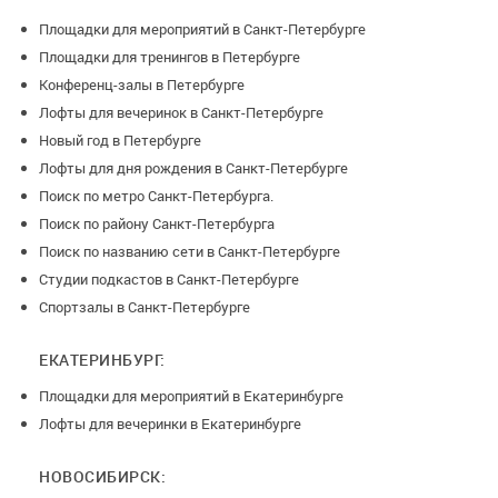
Свч
Площадки для мероприятий в Санкт-Петербурге
Площадки для тренингов в Петербурге
Кухня
Конференц-залы в Петербурге
Лофты для вечеринок в Санкт-Петербурге
Стол для взрослых
Новый год в Петербурге
Стулья 20 штук для взрослых
Лофты для дня рождения в Санкт-Петербурге
Поиск по метро Санкт-Петербурга.
Стол для детей
Поиск по району Санкт-Петербурга
Поиск по названию сети в Санкт-Петербурге
Мини-стулья 10 штук
Студии подкастов в Санкт-Петербурге
Игровой дом
Спортзалы в Санкт-Петербурге
Качели подвесные
ЕКАТЕРИНБУРГ:
Карета для кенди бара
Площадки для мероприятий в Екатеринбурге
Лофты для вечеринки в Екатеринбурге
Условия возврата денег (предоплата):
НОВОСИБИРСК:
-за 15 дней до оплаты проведения возврат 100%