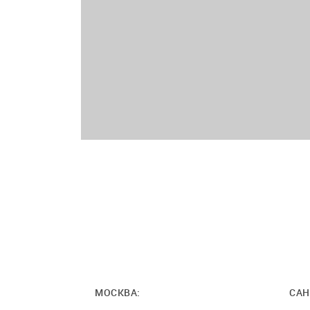
МОСКВА:
САН