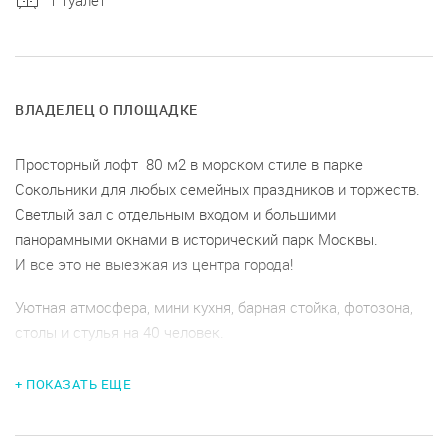
1 туалет
ВЛАДЕЛЕЦ О ПЛОЩАДКЕ
Просторный лофт 80 м2 в морском стиле в парке
Сокольники для любых семейных праздников и торжеств.
Светлый зал с отдельным входом и большими
панорамными окнами в исторический парк Москвы.
И все это не выезжая из центра города!
Уютная атмосфера, мини кухня, барная стойка, фотозона,
столы и стулья на 40 человек.
У нас можно провести праздник, концерт, встречу,
+ ПОКАЗАТЬ ЕЩЕ
выставку, мастер-класс и многие другие семейные и
теплые праздники!