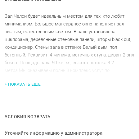
Зал Челси будет идеальным местом для тех, кто любит
минимализм. Большое мансардное окно наполняет зал
чистым, естественным светом. В зале установлена
циклорама, деревянные стеновые панели, шторы black out,
кондиционер. Стены зала в оттенке Белый дым, пол
бетонный. Реквизит: 4 минималистичных стула, диван, 2 эпл
бокса. Площадь зала 50 кв. м., высота потолка 4.2
метра.Мы оказываем полный комплекс услуг по
подготовке мероприятий для частных и корпоративных
+ ПОКАЗАТЬ ЕЩЕ
клиентов. Бронирование залов доступно как с сервировкой
так и без сервировки. При бронировании с сервировкой
(посудой) оплачивается технический час - 1500 р., уборка -
1500 р.
УСЛОВИЯ ВОЗВРАТА
Удобства и расположение
Наша студия находится в ТК Шкиперский Молл:
Уточняйте информацию у администратора.
• современное, чистое и просторное пространство