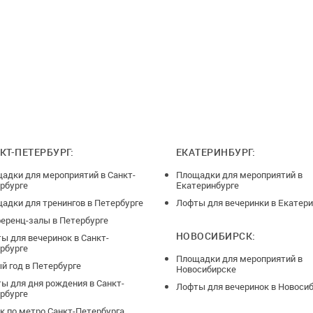
возврат 50% * 5 дней до даты проведения, возврат 25%
аты проведения, возврат 0%, от суммы бронирования! В
ы "Большого зала" на срок от двух дней и более
ог в размере 5000 руб.(если 20-30 чел. залог 10000
 залога входит в оплату аренды и не возвращается по
рока аренды.
КТ-ПЕТЕРБУРГ:
ЕКАТЕРИНБУРГ:
адки для мероприятий в Санкт-
Площадки для мероприятий в
рбурге
Екатеринбурге
адки для тренингов в Петербурге
Лофты для вечеринки в Екатери
еренц-залы в Петербурге
НОВОСИБИРСК:
ы для вечеринок в Санкт-
рбурге
Площадки для мероприятий в
й год в Петербурге
Новосибирске
ы для дня рождения в Санкт-
Лофты для вечеринок в Новоси
рбурге
к по метро Санкт-Петербурга.