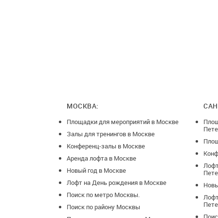
проведения, 
* 2 дня до д
случае аренд
вносится зал
руб.), сумма
окончании с
МОСКВА:
САН
Площадки для мероприятий в Москве
Площ
Пете
Залы для тренингов в Москве
Площ
Конференц-залы в Москве
Конф
Аренда лофта в Москве
Лофт
Новый год в Москве
Пете
Лофт на День рождения в Москве
Новы
Поиск по метро Москвы.
Лофт
Пете
Поиск по району Москвы
Поис