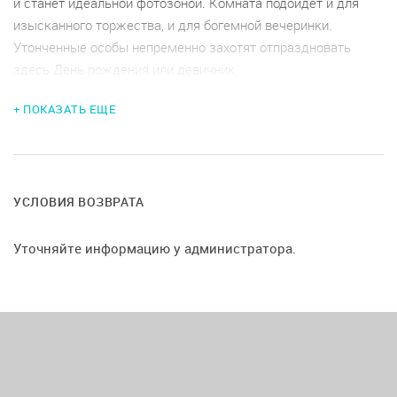
и станет идеальной фотозоной. Комната подойдет и для
изысканного торжества, и для богемной вечеринки.
Утонченные особы непременно захотят отпраздновать
здесь День рождения или девичник.
+ ПОКАЗАТЬ ЕЩЕ
Условия возврата предоплаты: 15 дней и более — возврат
100%. 7-14 дней — возврат 50% или полная сумма на
депозит. Менее 7 дней — полная сумма на депозит. В день
даты бронирования — возврат не предусмотрен. Залог —
5000 р. Оплачивая услуги, вы автоматически соглашаетесь
УСЛОВИЯ ВОЗВРАТА
с условиями договора оферты
Уточняйте информацию у администратора.