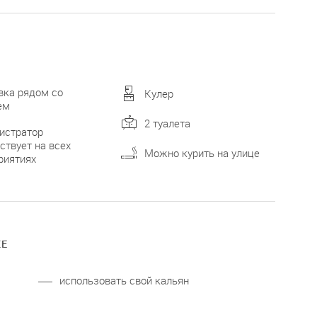
вка рядом со
Кулер
ем
2 туалета
истратор
ствует на всех
Можно курить на улице
риятиях
КЕ
использовать свой кальян