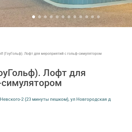
lf (ГоуГольф). Лофт для мероприятий с гольф-симулятором
оуГольф). Лофт для
ф-симулятором
Невского-2 (23 минуты пешком), ул Новгородская д