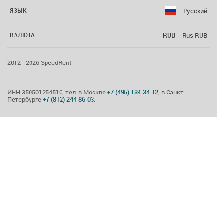
Русский
ЯЗЫК
RUB
Rus RUB
ВАЛЮТА
2012 - 2026 SpeedRent
ИНН 350501254510, тел. в Москве
+7 (495) 134-34-12
, в Санкт-
Петербурге
+7 (812) 244-86-03
.