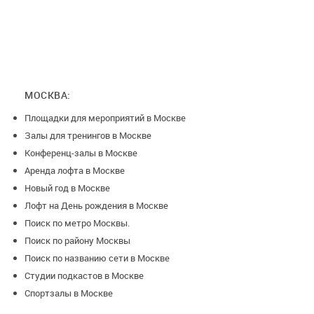
праздники
Расположение: 7 минут пешком от метро Патизанская,
лофт находится на территории Измайловского Кремля,
парковка рядом бесплатная городская.
МОСКВА:
Площадки для мероприятий в Москве
Условия возврата:
Залы для тренингов в Москве
За 21 дней до даты проведения Мероприятия или ранее
Конференц-залы в Москве
возврат 100%
Аренда лофта в Москве
Новый год в Москве
С 20-го по 8-й день до даты проведения возврат 50%
Лофт на День рождения в Москве
С 7-го дня до даты проведения мероприятия и позднее
Поиск по метро Москвы.
возврат 0%, возможен перенос мероприятие на любой
Поиск по району Москвы
другой удобный день, либо заморозка предоплаты, с
Поиск по названию сети в Москве
возможностью воспользоваться ей в течении года
Студии подкастов в Москве
Спортзалы в Москве