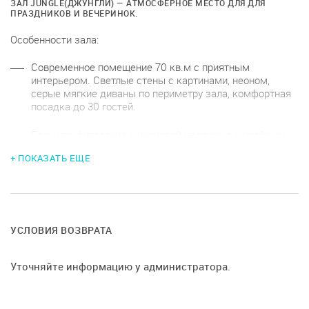
ЗАЛ JUNGLE(ДЖУНГЛИ) — АТМОСФЕРНОЕ МЕСТО ДЛЯ ДЛЯ
ПРАЗДНИКОВ И ВЕЧЕРИНОК.
Особенности зала:
Современное помещение 70 кв.м с приятным
интерьером. Светлые стены с картинами, неоном,
серые мягкие диваны по периметру зала, комфортная
посадка до 30 гостей.
Большая фитостена с неоновой надписью с удобным
диваном
+ ПОКАЗАТЬ ЕЩЕ
Барная стойка — отлично подходит под коктейльную
подачу или зону фуршета.
Качественная аудиосистема, караоке на 2 микрофона
УСЛОВИЯ ВОЗВРАТА
через хостинги.
Экран для просмотра фильмов, клипов и
Уточняйте информацию у администратора.
прослушивания музыки.
Диско-шар, светомузыка и управляемое освещение в