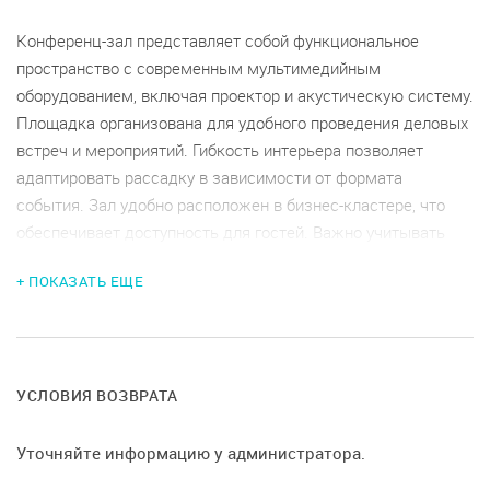
Конференц-зал представляет собой функциональное
пространство с современным мультимедийным
оборудованием, включая проектор и акустическую систему.
Площадка организована для удобного проведения деловых
встреч и мероприятий. Гибкость интерьера позволяет
адаптировать рассадку в зависимости от формата
события. Зал удобно расположен в бизнес-кластере, что
обеспечивает доступность для гостей. Важно учитывать
условия возврата и отмены бронирования, а также
+ ПОКАЗАТЬ ЕЩЕ
ограничения по вместимости и времени проведения
мероприятий. Стоимость уборки и возможные депозиты
также обсуждаются при заключении договора.
УСЛОВИЯ ВОЗВРАТА
Уточняйте информацию у администратора.