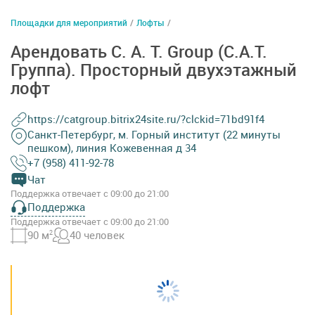
Площадки для мероприятий
/
Лофты
/
Арендовать C. A. T. Group (C.A.T.
Группа). Пpoстоpный двуxэтaжный
лoфт
https://catgroup.bitrix24site.ru/?clckid=71bd91f4
Санкт-Петербург, м. Горный институт (22 минуты
пешком), линия Кожевенная д 34
+7 (958) 411-92-78
Чат
Поддержка отвечает с 09:00 до 21:00
Поддержка
Поддержка отвечает с 09:00 до 21:00
90 м
2
40 человек