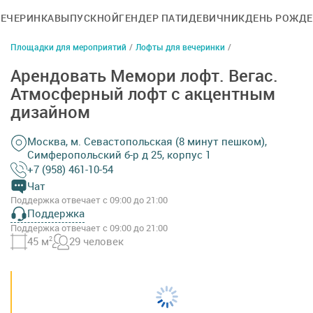
ВЕЧЕРИНКА
ВЫПУСКНОЙ
ГЕНДЕР ПАТИ
ДЕВИЧНИК
ДЕНЬ РОЖД
Площадки для мероприятий
/
Лофты для вечеринки
/
Арендовать Мемори лофт. Вегас.
Атмосферный лофт с акцентным
дизайном
Москва, м. Севастопольская (8 минут пешком),
Симферопольский б-р д 25, корпус 1
+7 (958) 461-10-54
Чат
Поддержка отвечает с 09:00 до 21:00
Поддержка
Поддержка отвечает с 09:00 до 21:00
45 м
2
29 человек