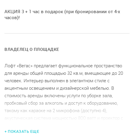
АКЦИЯ 3 + 1 час в подарок (при бронировании от 4-х
часов)!
ВЛАДЕЛЕЦ О ПЛОЩАДКЕ
Лофт «Вегас» предлагает функциональное пространство
для аренды общей площадью 32 кв.м, вмещающее до 20
человек. Интерьер выполнен в элегантном стиле с
акцентным освещением и дизайнерской мебелью. В
стоимость аренды включены услуги по уборке зала,
пробковый сбор за алкоголь и доступ к оборудованию,
такому как караоке на 2 микрофона (доступно 4),
акустическая система мощностью 800 ватт и проектор с
экраном 3 метра. Оснащение включает светомузыку,
+ ПОКАЗАТЬ ЕЩЕ
диско-шар и специальную фотозону. Гостям