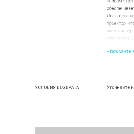
первом этаж
обеспечивае
Лофт оснащё
проектор, чт
имеется вер
для гостей. 
условия испо
+ ПОКАЗАТЬ
Уточняйте ус
Уточняйте 
УСЛОВИЯ ВОЗВРАТА