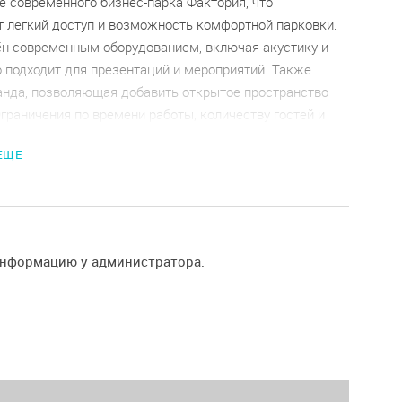
е современного бизнес-парка Фактория, что
т легкий доступ и возможность комфортной парковки.
н современным оборудованием, включая акустику и
о подходит для презентаций и мероприятий. Также
анда, позволяющая добавить открытое пространство
Ограничения по времени работы, количеству гостей и
льзования оборудования могут варьироваться.
 ЕЩЕ
ловия возврата и отмены бронирования при заказе.
информацию у администратора.