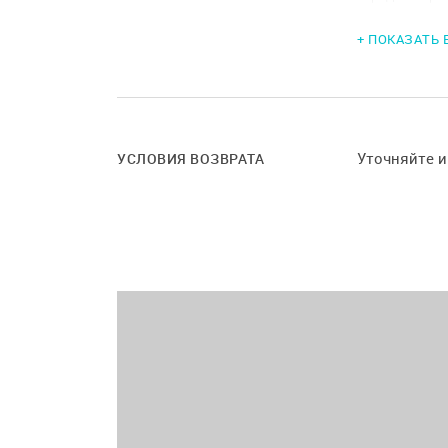
максимально
+ ПОКАЗАТЬ
оборудования
также возмо
Уточняйте 
УСЛОВИЯ ВОЗВРАТА