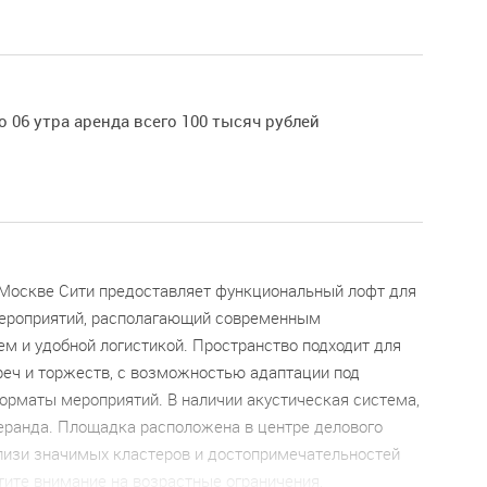
о 06 утра аренда всего 100 тысяч рублей
Москве Сити предоставляет функциональный лофт для
ероприятий, располагающий современным
м и удобной логистикой. Пространство подходит для
реч и торжеств, с возможностью адаптации под
орматы мероприятий. В наличии акустическая система,
веранда. Площадка расположена в центре делового
близи значимых кластеров и достопримечательностей
тите внимание на возрастные ограничения,