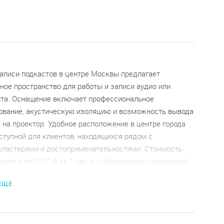
записи подкастов в центре Москвы предлагает
ое пространство для работы и записи аудио или
нта. Оснащение включает профессиональное
ование, акустическую изоляцию и возможность вывода
на проектор. Удобное расположение в центре города
ступной для клиентов, находящихся рядом с
ластерами и достопримечательностями. Стоимость
ается от 1000 ₽ за 1 час, с соблюдением ограничений
мени использования и количеству гостей. Подробные
 ЕЩЕ
рата и отмены бронирования, а также правила
ия оборудования оговариваются заранее.