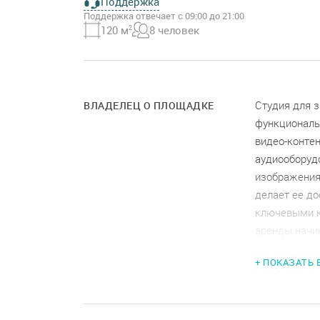
Поддержка
Поддержка отвечает с 09:00 до 21:00
120 м
2
8 человек
Студия для 
ВЛАДЕЛЕЦ О ПЛОЩАДКЕ
функциональн
видео-конте
аудиооборуд
изображения 
делает ее до
ключевыми к
аренды начин
по шуму, вре
+ ПОКАЗАТЬ
условия возв
использован