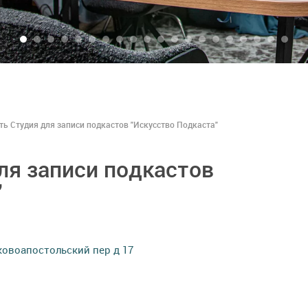
ть Студия для записи подкастов "Искусство Подкаста"
ля записи подкастов
"
ковоапостольский пер д 17