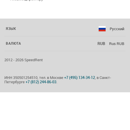
Русский
ЯЗЫК
RUB
Rus RUB
ВАЛЮТА
2012 - 2026 SpeedRent
ИНН 350501254510, тел. в Москве
+7 (495) 134-34-12
, в Санкт-
Петербурге
+7 (812) 244-86-03
.