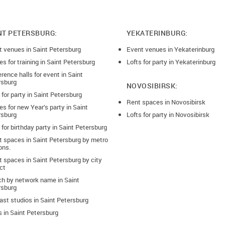
NT PETERSBURG:
YEKATERINBURG:
t venues in Saint Petersburg
Event venues in Yekaterinburg
s for training in Saint Petersburg
Lofts for party in Yekaterinburg
rence halls for event in Saint
rsburg
NOVOSIBIRSK:
 for party in Saint Petersburg
Rent spaces in Novosibirsk
s for new Year’s party in Saint
rsburg
Lofts for party in Novosibirsk
 for birthday party in Saint Petersburg
t spaces in Saint Petersburg by metro
ons.
 spaces in Saint Petersburg by city
ict
ch by network name in Saint
rsburg
st studios in Saint Petersburg
 in Saint Petersburg