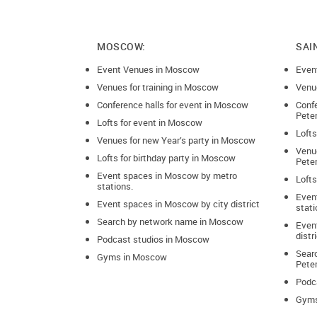
MOSCOW:
SAI
Event Venues in Moscow
Even
Venues for training in Moscow
Venue
Conference halls for event in Moscow
Confe
Pete
Lofts for event in Moscow
Lofts
Venues for new Year’s party in Moscow
Venue
Lofts for birthday party in Moscow
Pete
Event spaces in Moscow by metro
Lofts
stations.
Even
Event spaces in Moscow by city district
stati
Search by network name in Moscow
Event
distr
Podcast studios in Moscow
Sear
Gyms in Moscow
Pete
Podca
Gyms