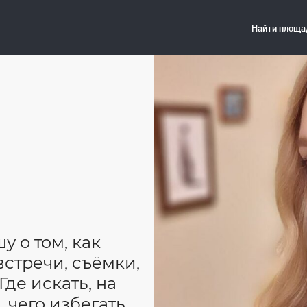
у о том, как
стречи, съёмки,
де искать, на
 чего избегать