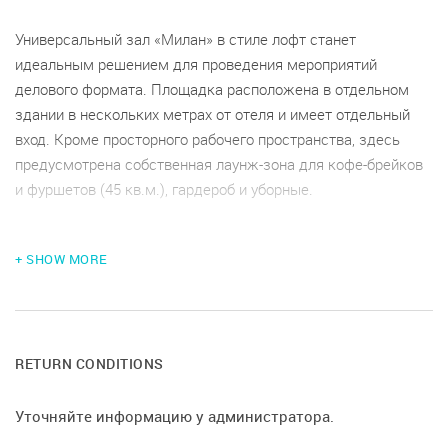
Универсальный зал «Милан» в стиле лофт станет
идеальным решением для проведения мероприятий
делового формата. Площадка расположена в отдельном
здании в нескольких метрах от отеля и имеет отдельный
вход. Кроме просторного рабочего пространства, здесь
предусмотрена собственная лаунж-зона для кофе-брейков
и фуршетов (45 кв.м.), гардероб и уборные.
Оснащение:
Кондиционер
+ SHOW MORE
Организация мероприятий "под ключ"(кафе милана москва)
, можно шуметь после 23:00
флипчарт
RETURN CONDITIONS
Уточняйте информацию у администратора.