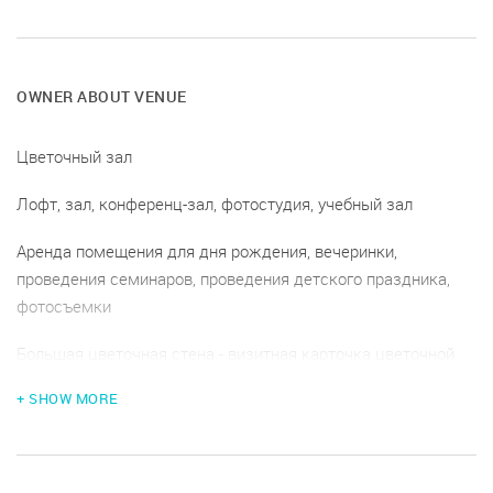
OWNER ABOUT VENUE
Цветочный зал
Лофт, зал, конференц-зал, фотостудия, учебный зал
Аренда помещения для дня рождения, вечеринки,
проведения семинаров, проведения детского праздника,
фотосъемки
Большая цветочная стена - визитная карточка цветочной
комнаты Веранды. Светлый зал с большим панорамным
+ SHOW MORE
окном и потолком 4,5 м. Площадь съемочной зоны - 65 кв.
м. Стильные качели, множество цветочных композиций,
состаренный камин, широкая стеклянная перегородка с
подвижными частями. Идеально подходит для проведения