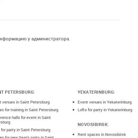
E
рата денег: при отмене мероприятия менее чем за :
даты проведения, возврат 75%
аты проведения, возврат 50%
ты проведения, возврат 25%
информацию у администратора.
ты проведения, возврат 0%, от суммы заказа!
й вносится залог в размере 5000 руб.(если 20-40 чел.
руб.), по завершению аренды залог возвращается
NT PETERSBURG:
YEKATERINBURG:
t venues in Saint Petersburg
Event venues in Yekaterinburg
s for training in Saint Petersburg
Lofts for party in Yekaterinburg
rence halls for event in Saint
rsburg
NOVOSIBIRSK:
 for party in Saint Petersburg
Rent spaces in Novosibirsk
s for new Year’s party in Saint