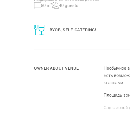
80 m
2
40 guests
BYOB, SELF-CATERING!
Необычное а
OWNER ABOUT VENUE
Есть возмож
классами.
Площадь зоны
Сад с зоной 