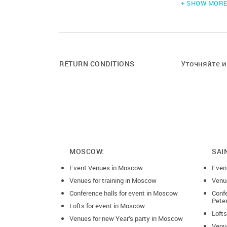
+ SHOW MOR
Условия возв
-15 дней до 
-7 дней до д
-5 дня до да
Уточняйте 
RETURN CONDITIONS
-2 дня до да
Перед арендо
залог 10000 
MOSCOW:
SAI
Event Venues in Moscow
Even
Venues for training in Moscow
Venue
Conference halls for event in Moscow
Confe
Pete
Lofts for event in Moscow
Lofts
Venues for new Year’s party in Moscow
Venue