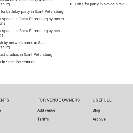
rsburg
Lofts for party in Novosibirsk
 for birthday party in Saint Petersburg
t spaces in Saint Petersburg by metro
ons.
 spaces in Saint Petersburg by city
ict
ch by network name in Saint
rsburg
st studios in Saint Petersburg
 in Saint Petersburg
ENTS
FOR VENUE OWNERS
USEFULL
e
Add venue
Blog
Tariffs
Archive