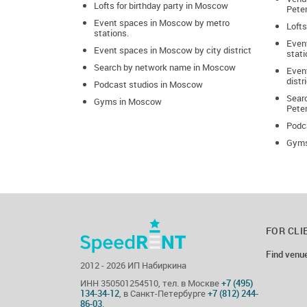
Lofts for birthday party in Moscow
Pete
Event spaces in Moscow by metro
Lofts
stations.
Even
Event spaces in Moscow by city district
stati
Search by network name in Moscow
Event
distr
Podcast studios in Moscow
Sear
Gyms in Moscow
Pete
Podca
Gyms
FOR CLI
Find venu
2012 - 2026 ИП Набиркина
ИНН 350501254510, тел. в Москве
+7 (495)
134-34-12
, в Санкт-Петербурге
+7 (812) 244-
86-03
.