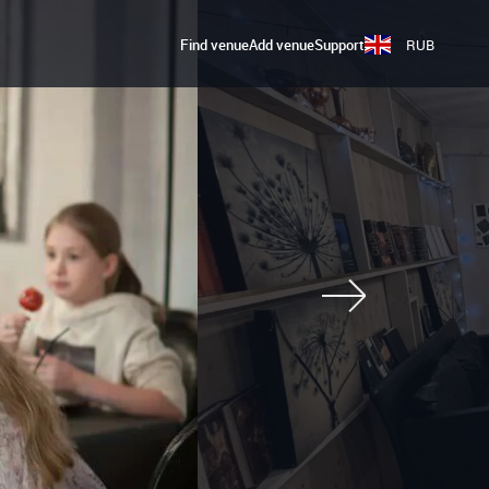
Find venue
Add venue
Support
RUB