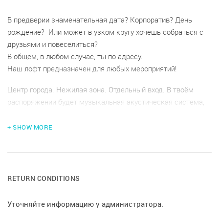
В предверии знаменательная дата? Корпоратив? День
рождение? Или может в узком кругу хочешь собраться с
друзьями и повеселиться?
В общем, в любом случае, ты по адресу.
Наш лофт предназначен для любых мероприятий!
Центр города. Нежилая зона. Отдельный вход. В твоём
распоряжении будет музыкальная акустическая система,
караоке, светомузыка, настольные игры, Ps3, аренда
кальяна.
+ SHOW MORE
При необходимости все заботы организации твоего
праздника возьмём на себя.
Предоставляем банкетное предложение (закуски, салаты, а
так же праздничный торт) и чай/кофе во время праздника
RETURN CONDITIONS
Уточняйте информацию у администратора.
Условия возврата денег: при отмене мероприятия менее