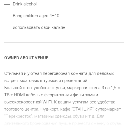
Drink alcohol
Bring children aged 4–10
использовать свой кальян
OWNER ABOUT VENUE
Стильная и уютная переговорная комната для деловых
встреч, мозговых штурмов и презентаций.
Большой стол, удобные стулья, маркерная стена 3 на 1,5 м.,
ТВ + HDMI кабель с ферритовыми фильтрами и
высокоскоростной Wi-Fi. К вашим услугам все удобства
торгового центра. Фуд-корт, кафе "СТАНЦИЯ", супермаркет
"Перекресток", магазины одежды, обуви и т.д. Для
длительного бронирования лучше принести сменную обувь.