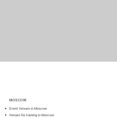
- 14 дней до даты проведения, возврат 75%
- 7 дней до даты проведения, возврат 50%
- 5 дней до даты проведения, возврат 25%
- 2 дня до даты проведения, возврат 0%, от суммы заказа.
MOSCOW:
Event Venues in Moscow
Venues for training in Moscow