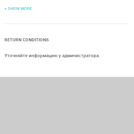
+ SHOW MORE
Стоимость бронирования зависит от количества человек.
1 час (от 1 до 2 человек) 600 ₽/час
1 час (от 3 до 7 человек) 900 ₽/час
RETURN CONDITIONS
1 час (от 8 до 12 человек) 1 100 ₽/час
Уточняйте информацию у администратора.
30 минут (от 1 до 2 человек) 300 ₽/час
30 минут (от 3 до 7 человек) 450 ₽/час
30 минут (от 8 до 12 человек) 550 ₽/час
Перед арендой вносится страховой депозит, по
завершении аренды залог возвращается.
Условия возврата оплаты при отмене мероприятия менее
чем за: