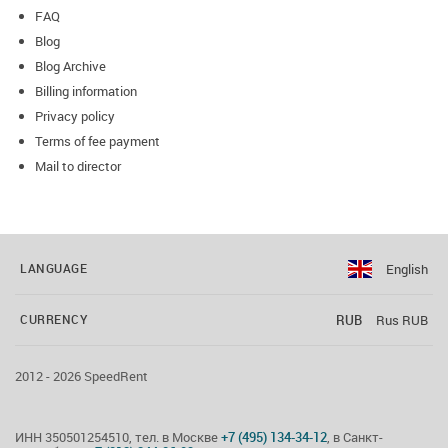
FAQ
Blog
Blog Archive
Billing information
Privacy policy
Terms of fee payment
Mail to director
English
LANGUAGE
RUB
Rus RUB
CURRENCY
2012 - 2026 SpeedRent
ИНН 350501254510, тел. в Москве
+7 (495) 134-34-12
, в Санкт-