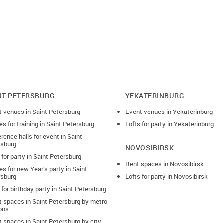
 часов, в остальные дни недели, лимит бронирования
ные условия:
нировании, обязательно помимо аренды площадки,
ется "стандартная уборка" после мероприятия и вывоз
 2000 руб
NT PETERSBURG:
YEKATERINBURG:
оприятие заканчивается после 00:00, то к стоимости
нды, в форме разовой оплаты, добавляется - 500
t venues in Saint Petersburg
Event venues in Yekaterinburg
а ночной административный сбор, для работы охраны в
время
s for training in Saint Petersburg
Lofts for party in Yekaterinburg
rence halls for event in Saint
rsburg
мероприятии используются: хлопушки, конфетти,
NOVOSIBIRSK:
пузыри, бумажная дискотека, пиньята, то к
 for party in Saint Petersburg
тной уборке" прибавляется оплата за "сложную уборку"
Rent spaces in Novosibirsk
s for new Year’s party in Saint
дке после мероприятия - 2500 руб
rsburg
Lofts for party in Novosibirsk
 for birthday party in Saint Petersburg
t spaces in Saint Petersburg by metro
ons.
 spaces in Saint Petersburg by city