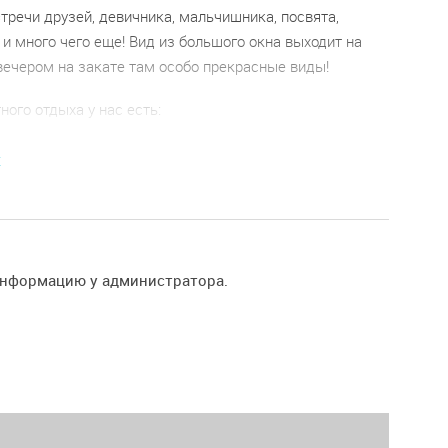
тречи друзей, девичника, мальчишника, посвята,
 и много чего еще! Вид из большого окна выходит на
 вечером на закате там особо прекрасные виды!
ого отдыха у нас есть:
ть шуметь после 23:00
E
ый звук
димая мебель, столы, стулья
 и 5 раковин с зеркалами
доконники, сидя на которых можно полюбоваться на
информацию у администратора.
Яузой
олков до 5 метров
 скатная крыша
ая регулируемая неоновая подсветка
ть двигать мебель специально под ваше мероприятие
 игры