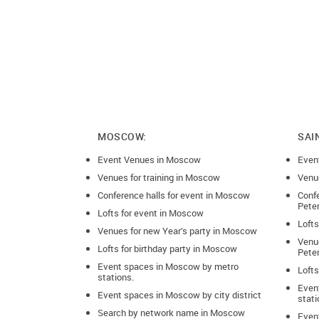
минимум 7ми
отсутсвует!
Дополнитель
при бро
оплачива
мусора -
MOSCOW:
SAI
если мер
часа аре
Event Venues in Moscow
Even
рублей з
Venues for training in Moscow
ночное 
Venue
Conference halls for event in Moscow
Confe
Pete
если на 
Lofts for event in Moscow
мыльные 
Lofts
Venues for new Year’s party in Moscow
"стандар
Venue
на площа
Lofts for birthday party in Moscow
Pete
Event spaces in Moscow by metro
Lofts
stations.
Even
Event spaces in Moscow by city district
stati
Search by network name in Moscow
Event