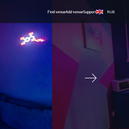
Find venue
Add venue
Support
RUB