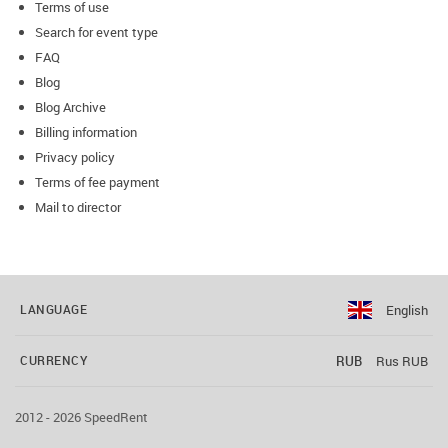
Terms of use
Search for event type
FAQ
Blog
Blog Archive
Billing information
Privacy policy
Terms of fee payment
Mail to director
English
LANGUAGE
RUB
Rus RUB
CURRENCY
2012 - 2026 SpeedRent