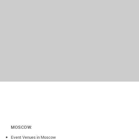
получите выгодную скидку!
Условия возврата:
- более, чем за 3 дня до мероприятия, возврат - 100%
- 2 дня и менее до даты проведения, возврат 0%, от суммы
заказа!
MOSCOW:
Event Venues in Moscow