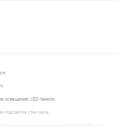
ся:
т;
ое освещение: LED панели;
ая подсветка стен зала;
нтиляции и кондиционирования Mitsubishi Electric;