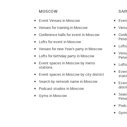
MOSCOW:
SAI
Event Venues in Moscow
Even
Venues for training in Moscow
Venue
Conference halls for event in Moscow
Confe
Pete
Lofts for event in Moscow
Lofts
Venues for new Year’s party in Moscow
Venue
Lofts for birthday party in Moscow
Pete
Event spaces in Moscow by metro
Lofts
stations.
Even
Event spaces in Moscow by city district
stati
Search by network name in Moscow
Event
distr
Podcast studios in Moscow
Sear
Gyms in Moscow
Pete
Podca
Gyms