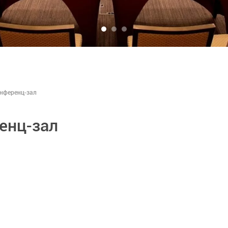
нференц-зал
енц-зал