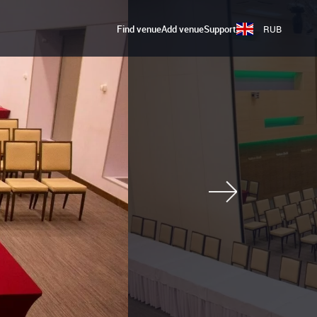
Find venue
Add venue
Support
RUB