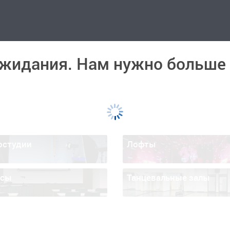
ожидания. Нам нужно больше
остудии
Лофты
ссы
Танцевальные залы