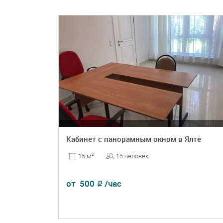
Кабинет с панорамным окном в Ялте
15 человек
15 м
2
от
500
/час
₽