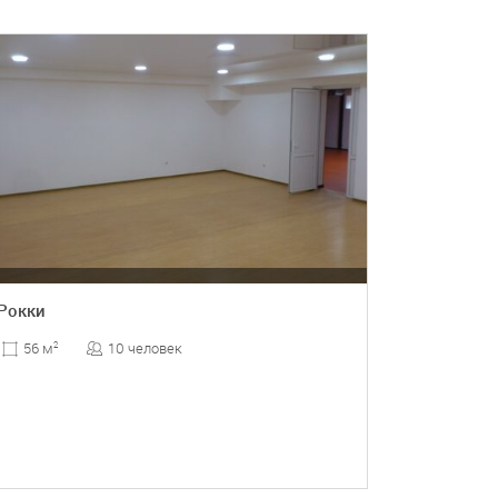
Рокки
10 человек
56 м
2