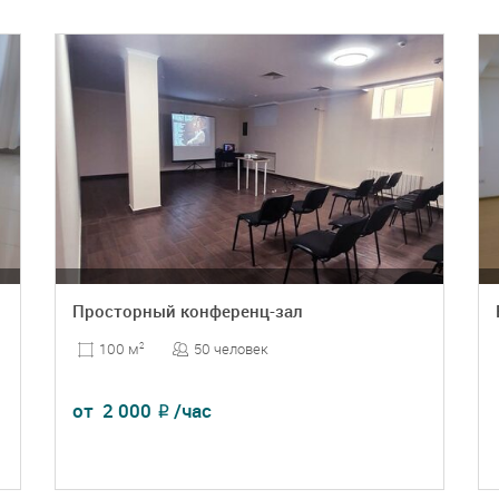
Просторный конференц-зал
50 человек
100 м
2
от
2 000
/час
₽