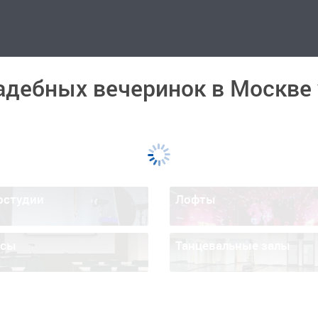
адебных вечеринок в Москве 
остудии
Лофты
ссы
Танцевальные залы