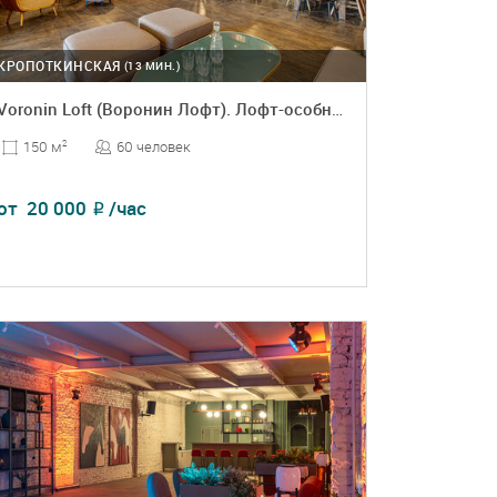
КРОПОТКИНСКАЯ
(13 МИН.)
Voronin Loft (Воронин Лофт). Лофт-особняк
60 человек
150 м
2
от
20 000
/час
₽
ПОДРОБНЕЕ
БРОНЬ