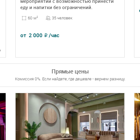
мероприятий с возможностью принести
еду и напитки без ограничений.
35 человек
60 м
2
от
2 000
/час
₽
ь
ПОДРОБНЕЕ
БРОНЬ
Прямые цены
Комиссия 0%. Если найдете, где дешевле - вернем разницу.