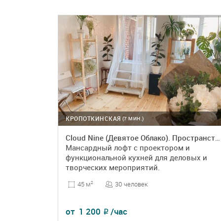
КРОПОТКИНСКАЯ
(7 МИН.)
Cloud Nine (Девятое Облако). Пространство на мансардном этаже
Мансардный лофт с проектором и
функциональной кухней для деловых и
творческих мероприятий.
30 человек
45 м
2
от
1 200
/час
₽