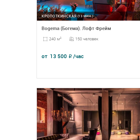
КРОПОТКИНСКАЯ
(13 МИН.)
Bogema (Богема). Лофт Фрейм
150 человек
240 м
2
от
13 500
/час
₽
ПОДРОБНЕЕ
БРОНЬ