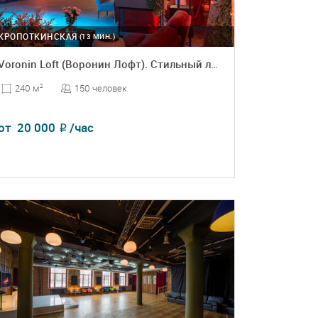
КРОПОТКИНСКАЯ
(13 МИН.)
Voronin Loft (Воронин Лофт). Стильный лофт
150 человек
240 м
2
от
20 000
/час
₽
ПОДРОБНЕЕ
БРОНЬ