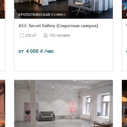
КРОПОТКИНСКАЯ
(13 МИН.)
А53: Secret Gallery (Секретная галерея)
100 человек
250 м
2
от
4 000
/час
₽
ПОДРОБНЕЕ
БРОНЬ