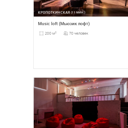
КРОПОТКИНСКАЯ
(11 МИН.)
Music loft (Мьюзик лофт)
70 человек
200 м
2
ПОДРОБНЕЕ