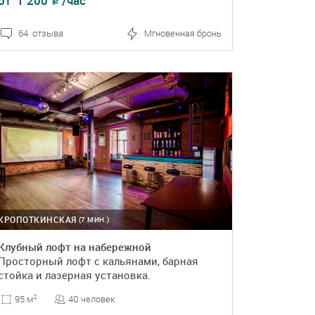
от
1 200
/час
₽
64 отзыва
Мгновенная бронь
ПОДРОБНЕЕ
БРОНЬ
КРОПОТКИНСКАЯ
(7 МИН.)
Клубный лофт на набережной
Просторный лофт с кальянами, барная
стойка и лазерная установка.
40 человек
95 м
2