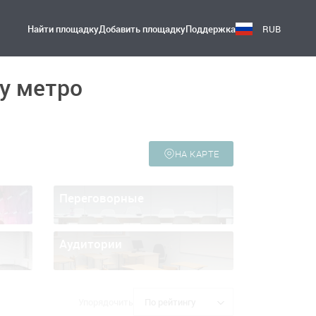
Найти площадку
Добавить площадку
Поддержка
RUB
у метро
НА КАРТЕ
Переговорные
Аудитории
Упорядочить