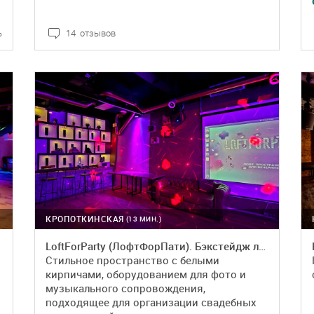
ь
14 отзывов
ПОДРОБНЕЕ
БРОНЬ
КРОПОТКИНСКАЯ
(13 МИН.)
LoftForParty (ЛофтФорПати). Бэкстейдж лофт
Стильное пространство с белыми
кирпичами, оборудованием для фото и
музыкального сопровождения,
подходящее для организации свадебных