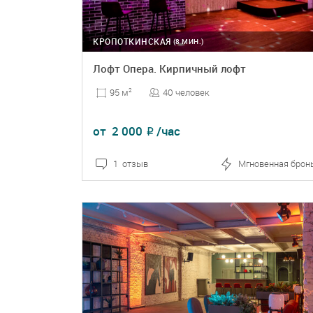
КРОПОТКИНСКАЯ
(8 МИН.)
Лофт Опера. Кирпичный лофт
40 человек
95 м
2
от
2 000
/час
₽
1 отзыв
Мгновенная брон
ПОДРОБНЕЕ
БРОНЬ