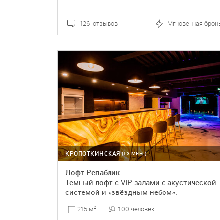
126 отзывов
Мгновенная брон
ПОДРОБНЕЕ
БРОНЬ
КРОПОТКИНСКАЯ
(13 МИН.)
Лофт Репаблик
Темный лофт с VIP-залами с акустической
системой и «звёздным небом».
100 человек
215 м
2