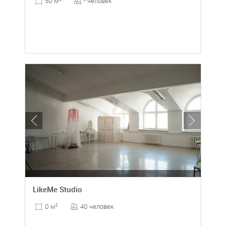
- человек
50 м
LikeMe Studio
40 человек
0 м
2