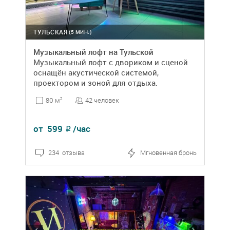
ТУЛЬСКАЯ
(5 МИН.)
Музыкальный лофт на Тульской
Музыкальный лофт с двориком и сценой
оснащён акустической системой,
проектором и зоной для отдыха.
42 человек
80 м
2
от
599
/час
₽
234 отзыва
Мгновенная бронь