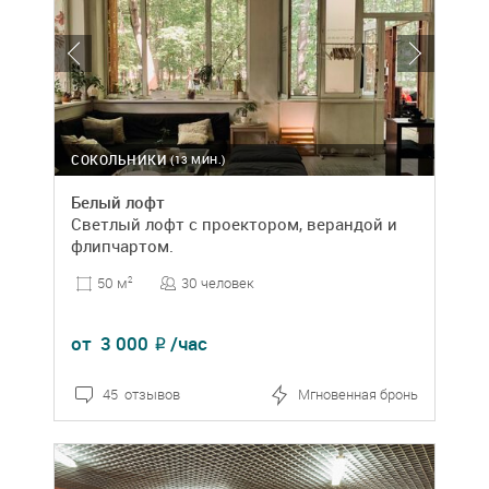
СОКОЛЬНИКИ
(13 МИН.)
Белый лофт
Светлый лофт с проектором, верандой и
флипчартом.
30 человек
50 м
2
от
3 000
/час
₽
45 отзывов
Мгновенная бронь