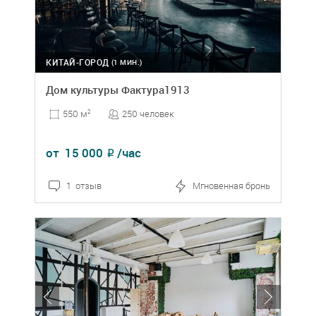
КИТАЙ-ГОРОД
(1 МИН.)
Дом культуры Фактура1913
250 человек
550 м
2
от
15 000
/час
₽
1 отзыв
Мгновенная бронь