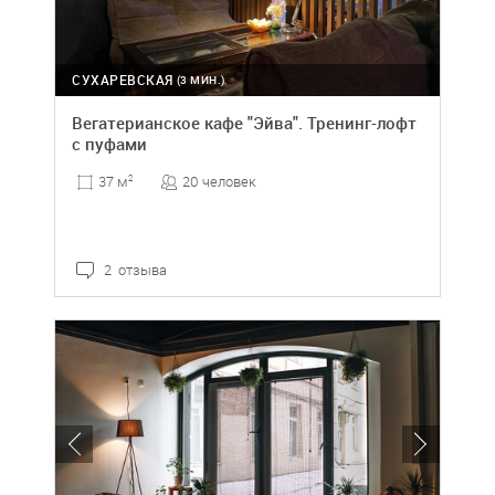
СУХАРЕВСКАЯ
(3 МИН.)
Вегатерианское кафе "Эйва". Тренинг-лофт
с пуфами
20 человек
37 м
2
2 отзыва