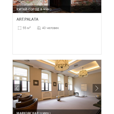
КИТАЙ-ГОРОД
(6 МИН.)
ART.PALATA
40 человек
55 м
2
МАЯКОВСКАЯ
(4 МИН.)