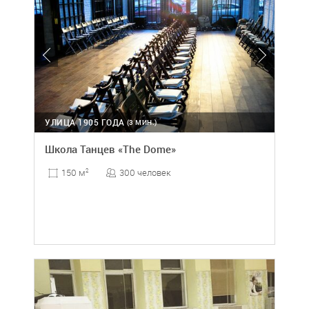
УЛИЦА 1905 ГОДА
(3 МИН.)
Школа Танцев «The Dome»
300 человек
150 м
2