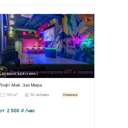
ПОДРОБНЕЕ
БРОНЬ
БАУМАНСКАЯ
(4 МИН.)
Лофт Май. Зал Мира
Новинка
50 человек
100 м
2
от
2 500
/час
₽