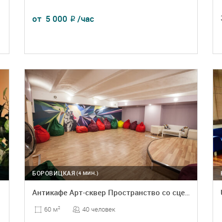
от
5 000
/час
₽
ПОДРОБНЕЕ
БРОНЬ
БОРОВИЦКАЯ
(4 МИН.)
Антикафе Арт-сквер Пространство со сценой и мягкими пуфиками
40 человек
60 м
2