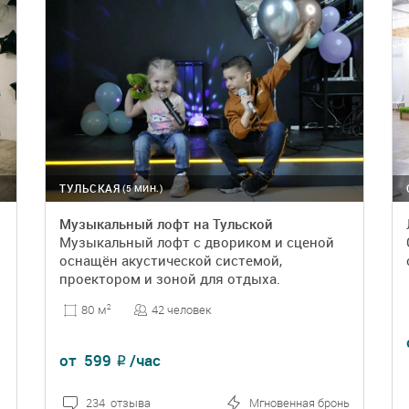
ТУЛЬСКАЯ
(5 МИН.)
Музыкальный лофт на Тульской
Музыкальный лофт с двориком и сценой
оснащён акустической системой,
проектором и зоной для отдыха.
42 человек
80 м
2
от
599
/час
₽
234 отзыва
Мгновенная бронь