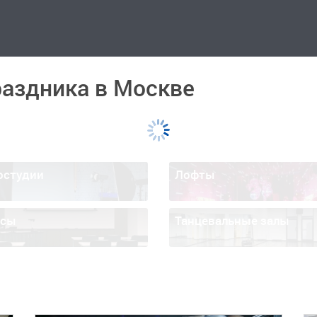
раздника в Москве
остудии
Лофты
ссы
Танцевальные залы