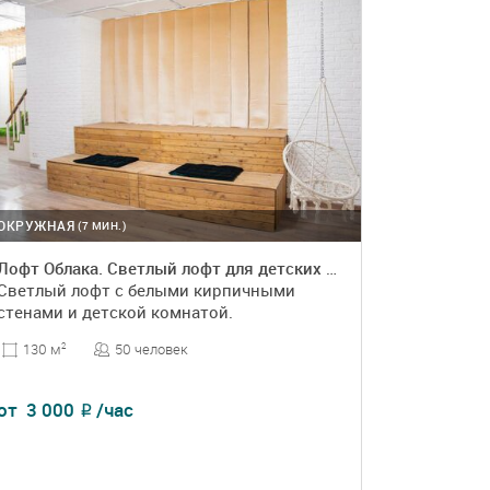
ОКРУЖНАЯ
(7 МИН.)
Лофт Облака. Светлый лофт для детских праздников
Светлый лофт с белыми кирпичными
стенами и детской комнатой.
50 человек
130 м
2
от
3 000
/час
₽