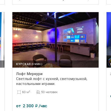
ПОДРОБНЕЕ
БРОНЬ
КУРСКАЯ
(3 МИН.)
Лофт Меркури
Светлый лофт с кухней, светомузыкой,
настольными играми.
50 человек
60 м
2
от
2 300
/час
₽