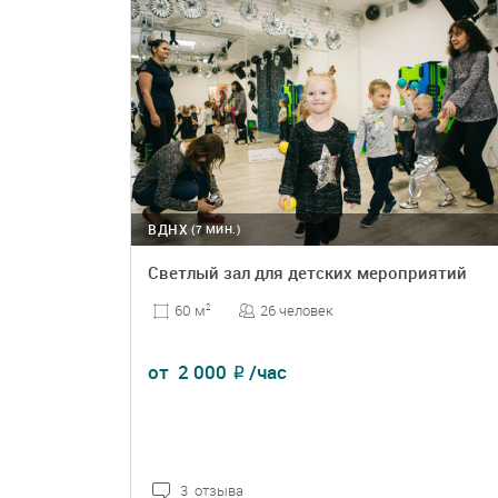
ВДНХ
(7 МИН.)
Светлый зал для детских мероприятий
26 человек
60 м
2
от
2 000
/час
₽
3 отзыва