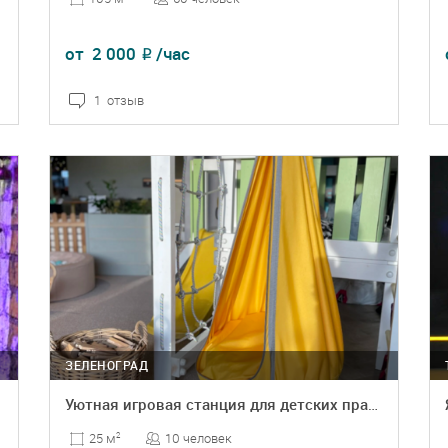
от
2 000
/час
₽
1 отзыв
ПОДРОБНЕЕ
БРОНЬ
ЗЕЛЕНОГРАД
Уютная игровая станция для детских праздников
10 человек
25 м
2