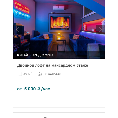
КИТАЙ-ГОРОД
(2 МИН.)
Двойной лофт на мансардном этаже
30 человек
49 м
2
от
5 000
/час
₽