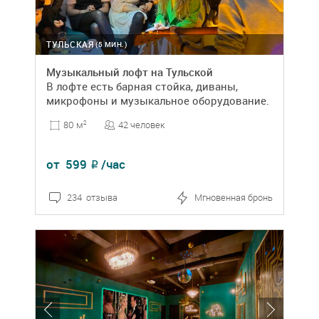
ТУЛЬСКАЯ
(5 МИН.)
Музыкальный лофт на Тульской
В лофте есть барная стойка, диваны,
микрофоны и музыкальное оборудование.
42 человек
80 м
2
от
599
/час
₽
234 отзыва
Мгновенная бронь