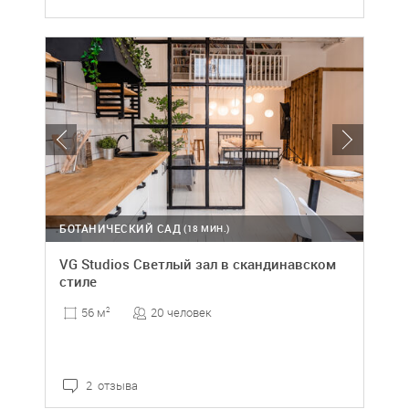
БОТАНИЧЕСКИЙ САД
(18 МИН.)
VG Studios Светлый зал в скандинавском
стиле
20 человек
56 м
2
2 отзыва