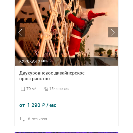
КУРСКАЯ
(1 МИН.)
Двухуровневое дизайнерское
пространство
15 человек
70 м
2
от
1 290
/час
₽
6 отзывов