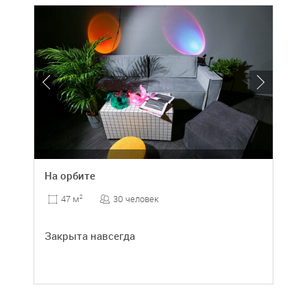
На орбите
30 человек
47 м
2
Закрыта навсегда