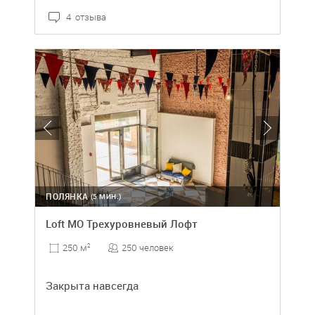
4 отзыва
ПОЛЯНКА
(5 МИН.)
Loft МО Трехуровневый Лофт
250 человек
250 м
2
Закрыта навсегда