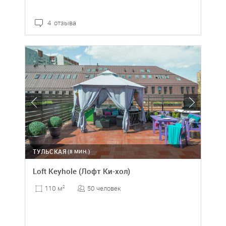
4 отзыва
ТУЛЬСКАЯ
(8 МИН.)
Loft Keyhole (Лофт Ки-хол)
50 человек
110 м
2