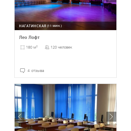
НАГАТИНСКАЯ
(11 МИН.)
Лео Лофт
120 человек
180 м
2
4 отзыва