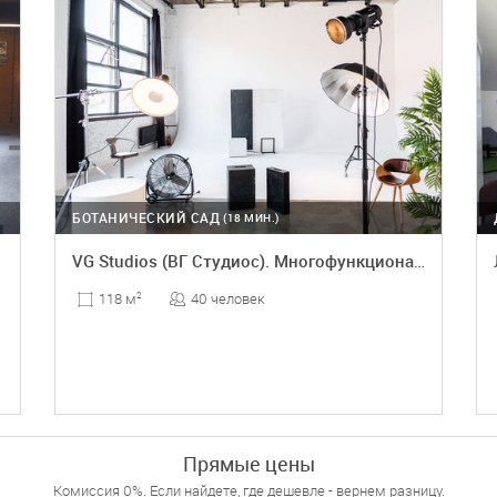
БОТАНИЧЕСКИЙ САД
(18 МИН.)
VG Studios (ВГ Студиос). Многофункциональная дизайнерская студия
40 человек
118 м
2
ПОДРОБНЕЕ
Прямые цены
Комиссия 0%. Если найдете, где дешевле - вернем разницу.