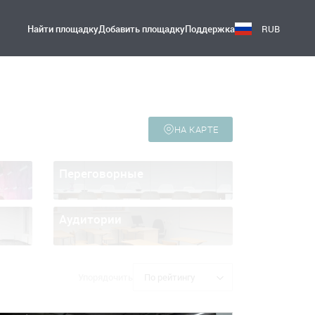
Найти площадку
Добавить площадку
Поддержка
RUB
НА КАРТЕ
Переговорные
Аудитории
Упорядочить