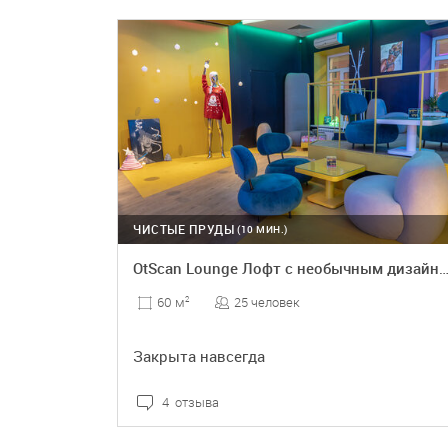
ПОДРОБНЕЕ
ЧИСТЫЕ ПРУДЫ
(10 МИН.)
OtScan Lounge Лофт с необычным дизайном на Чистых 
25 человек
60 м
2
Закрыта навсегда
4 отзыва
ПОДРОБНЕЕ