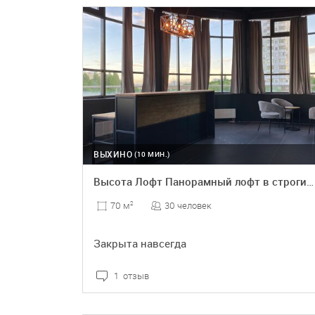
ВЫХИНО
(10 МИН.)
Высота Лофт Панорамный лофт в строгих тонах
30 человек
70 м
2
Закрыта навсегда
1 отзыв
ПОДРОБНЕЕ