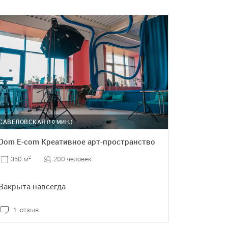
ПОДРОБНЕЕ
САВЕЛОВСКАЯ
(10 МИН.)
Dom E-com Креативное арт-пространство
200 человек
350 м
2
Закрыта навсегда
1 отзыв