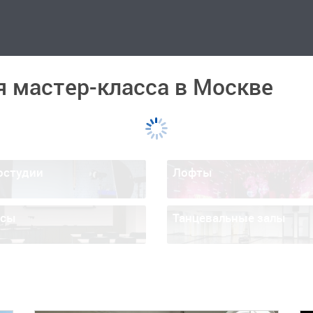
я мастер-класса в Москве
остудии
Лофты
ссы
Танцевальные залы