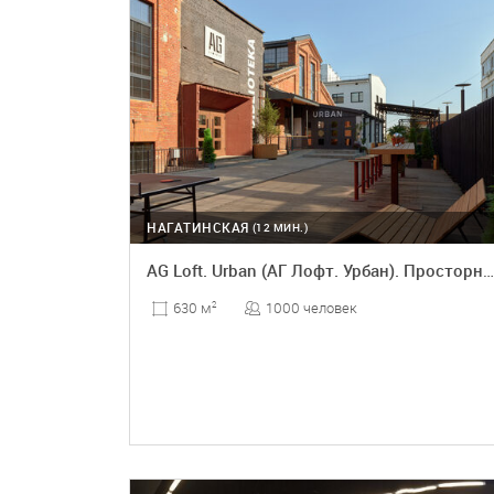
НАГАТИНСКАЯ
(12 МИН.)
AG Loft. Urban (АГ Лофт. Урбан). Просторный лофт с раритетным автомобилем
1000 человек
630 м
2
ПОДРОБНЕЕ