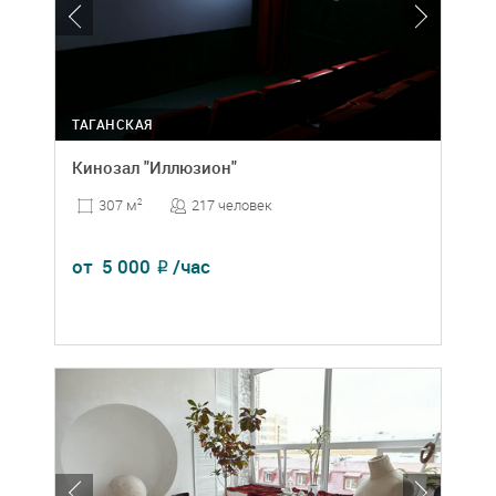
ТАГАНСКАЯ
Кинозал "Иллюзион"
217 человек
307 м
2
от
5 000
/час
₽