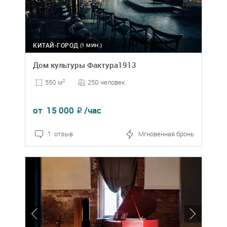
КИТАЙ-ГОРОД
(1 МИН.)
Дом культуры Фактура1913
250 человек
550 м
2
от
15 000
/час
₽
1 отзыв
Мгновенная бронь