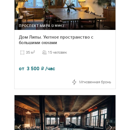
ПРОСПЕКТ МИРА
(2 МИН.)
Дом Липы. Уютное пространство с
большими окнами
15 человек
35 м
2
от
3 500
/час
₽
Мгновенная бронь