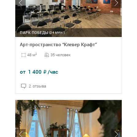
ПАРК ПОБЕДЫ
(24 МИН.)
Арт-пространство “Клевер Крафт”
35 человек
48 м
2
от
1 400
/час
₽
2 отзыва