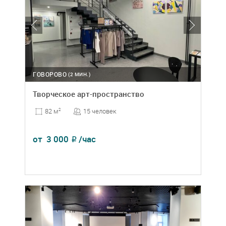
ГОВОРОВО
(2 МИН.)
Творческое арт-пространство
15 человек
82 м
2
от
3 000
/час
₽