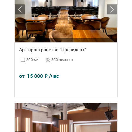
Арт пространство "Президент"
300 человек
300 м
2
от
15 000
/час
₽