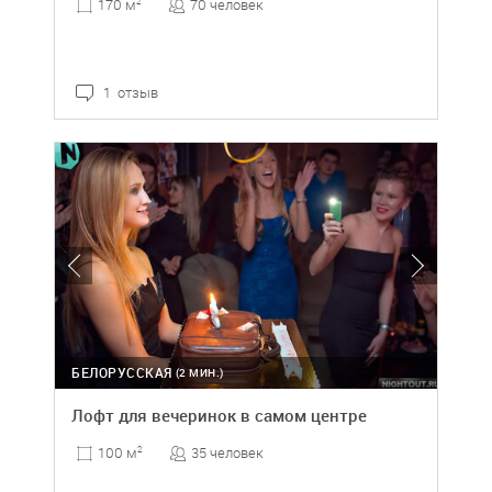
70 человек
170 м
2
1 отзыв
БЕЛОРУССКАЯ
(2 МИН.)
Лофт для вечеринок в самом центре
35 человек
100 м
2