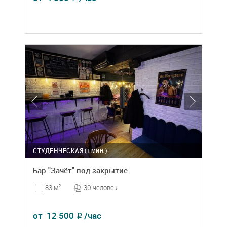
СТУДЕНЧЕСКАЯ
(1 МИН.)
Бар "Зачёт" под закрытие
30 человек
83 м
2
от
12 500
/час
₽