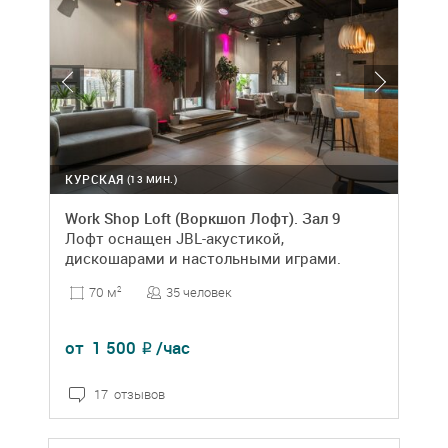
КУРСКАЯ
(13 МИН.)
Work Shop Loft (Воркшоп Лофт). Зал 9
Лофт оснащен JBL-акустикой,
дискошарами и настольными играми.
35 человек
70 м
2
от
1 500
/час
₽
17 отзывов