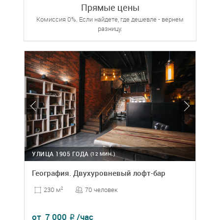
Прямые цены
Комиссия 0%. Если найдете, где дешевле - вернем
разницу.
УЛИЦА 1905 ГОДА
(12 МИН.)
География. Двухуровневый лофт-бар
70 человек
230 м
2
от
7 000
/час
₽