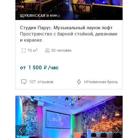
ЩУКИНСКАЯ
(8 МИН.)
Студия Парус. Музыкальный лаунж лофт
Пространство с барной стойкой, диванами
и караоке.
30 человек
70 м
2
от
1 500
/час
₽
107 отзывов
Мгновенная бронь