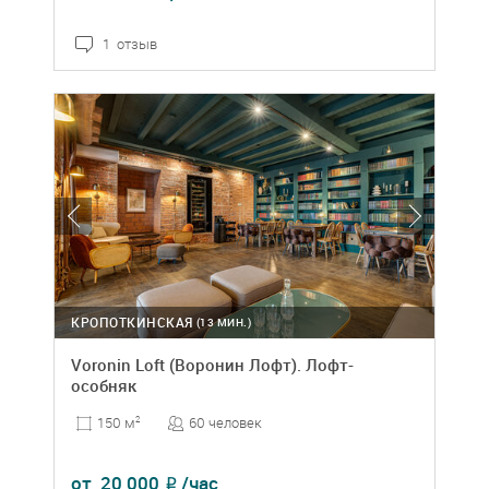
1 отзыв
КРОПОТКИНСКАЯ
(13 МИН.)
Voronin Loft (Воронин Лофт). Лофт-
особняк
60 человек
150 м
2
от
20 000
/час
₽