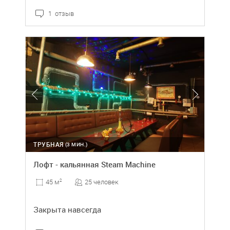
1 отзыв
ТРУБНАЯ
(3 МИН.)
Лофт - кальянная Steam Machine
25 человек
45 м
2
Закрыта навсегда