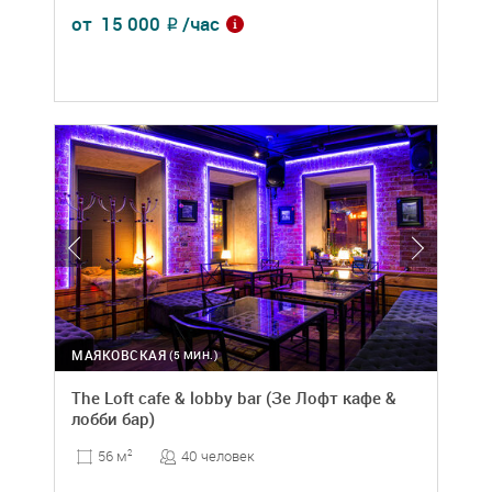
от
15 000
/час
₽
МАЯКОВСКАЯ
(5 МИН.)
The Loft cafe & lobby bar (Зе Лофт кафе &
лобби бар)
40 человек
56 м
2