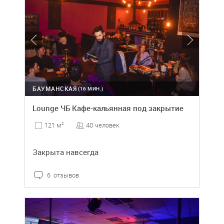
БАУМАНСКАЯ
(16 МИН.)
Lounge ЧБ Кафе-кальянная под закрытие
40 человек
121 м
2
Закрыта навсегда
6 отзывов