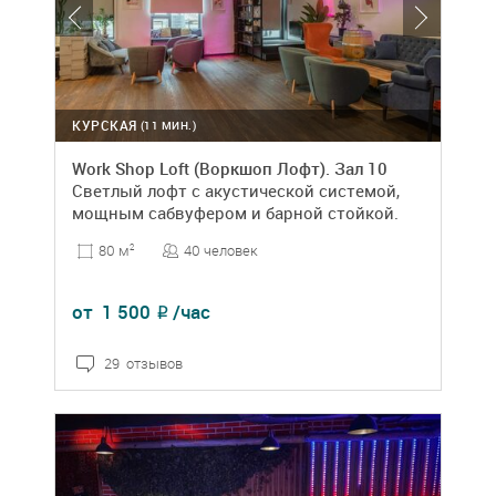
КУРСКАЯ
(11 МИН.)
Work Shop Loft (Воркшоп Лофт). Зал 10
Светлый лофт с акустической системой,
мощным сабвуфером и барной стойкой.
40 человек
80 м
2
от
1 500
/час
₽
29 отзывов