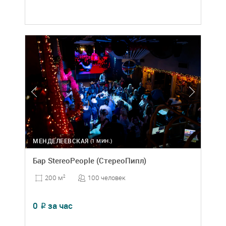
МЕНДЕЛЕЕВСКАЯ
(1 МИН.)
Бар StereoPeople (СтереоПипл)
100 человек
200 м
2
0
за час
₽