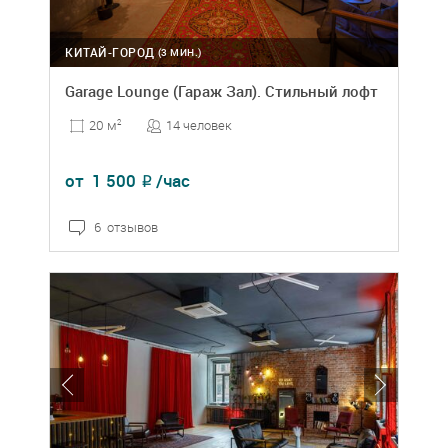
КИТАЙ-ГОРОД
(3 МИН.)
Garage Lounge (Гараж Зал). Стильный лофт
14 человек
20 м
2
от
1 500
/час
₽
6 отзывов