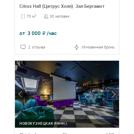
Citrus Hall (Цитрус Холл). Зал Бергамот
30 человек
70 м
2
от
3 000
/час
₽
2 отзыва
Мгновенная бронь
НОВОКУЗНЕЦКАЯ
(4 МИН.)