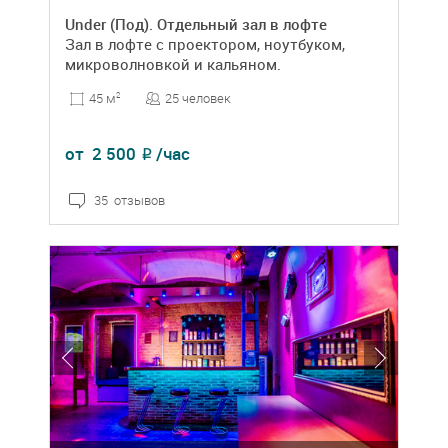
Under (Под). Отдельный зал в лофте
Зал в лофте с проектором, ноутбуком,
микроволновкой и кальяном.
25 человек
45 м
2
от
2 500
/час
₽
35 отзывов