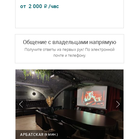
от
2 000
/час
₽
Общение с владельцами напрямую
Получите ответы из первых рук! По электронной
почте и телефону.
АРБАТСКАЯ
(9 МИН.)