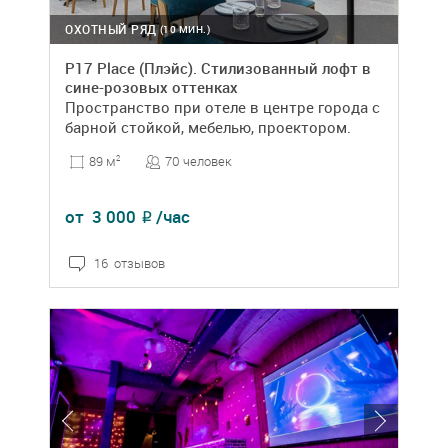
ОХОТНЫЙ РЯД
(10 МИН.)
P17 Place (Плэйс). Стилизованный лофт в
сине-розовых оттенках
Пространство при отеле в центре города с
барной стойкой, мебелью, проектором.
70 человек
89 м
2
от
3 000
/час
₽
16 отзывов