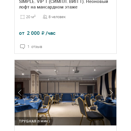
SIMPLE. VIP 1 (СИМПЛ. ВИП 1). Неоновый
лофт на мансардном этаже
8 человек
20 м
2
от
2 000
/час
₽
1 отзыв
ТРУБНАЯ
(5 МИН.)