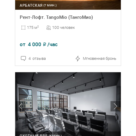
АРБАТСКАЯ
(7 МИН.)
Рент-Лофт. TangoMio (ТангоМио)
100 человек
175 м
2
от
4 000
/час
₽
4 отзыва
Мгновенная бронь
ОХОТНЫЙ РЯД
(8 МИН.)