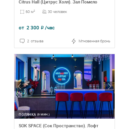
Citrus Hall (Цитрус Холл). Зал Помело
30 человек
60 м
2
от
2 300
/час
₽
2 отзыва
Мгновенная бронь
ПОЛЯНКА
(9 МИН.)
SOK SPACE (Сок Пространство). Лофт