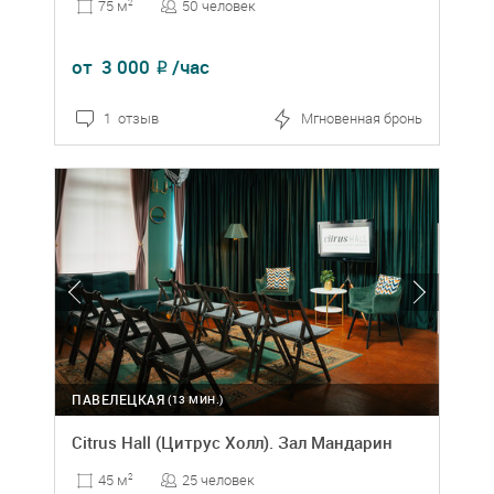
50 человек
75 м
2
от
3 000
/час
₽
1 отзыв
Мгновенная бронь
ПАВЕЛЕЦКАЯ
(13 МИН.)
Citrus Hall (Цитрус Холл). Зал Мандарин
25 человек
45 м
2