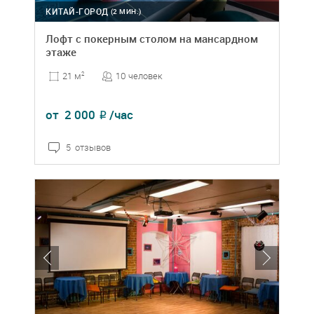
КИТАЙ-ГОРОД
(2 МИН.)
Лофт с покерным столом на мансардном
этаже
10 человек
21 м
2
от
2 000
/час
₽
5 отзывов