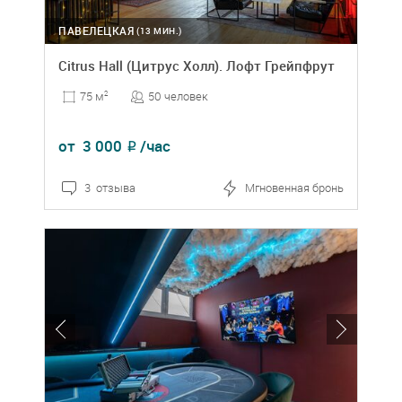
ПАВЕЛЕЦКАЯ
(13 МИН.)
Citrus Hall (Цитрус Холл). Лофт Грейпфрут
50 человек
75 м
2
от
3 000
/час
₽
3 отзыва
Мгновенная бронь