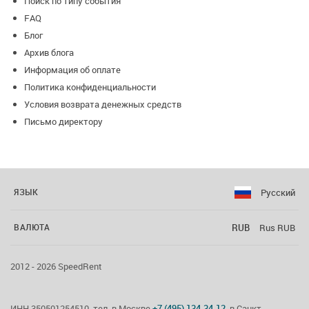
Поиск по типу события
FAQ
Блог
Архив блога
Информация об оплате
Политика конфиденциальности
Условия возврата денежных средств
Письмо директору
Русский
ЯЗЫК
RUB
Rus RUB
ВАЛЮТА
2012 - 2026 SpeedRent
ИНН 350501254510, тел. в Москве
+7 (495) 134-34-12
, в Санкт-