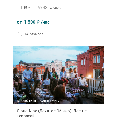
40 человек
85 м
2
от
1 500
/час
₽
14 отзывов
КРОПОТКИНСКАЯ
(11 МИН.)
Cloud Nine (Девятое Облако). Лофт с
террасой