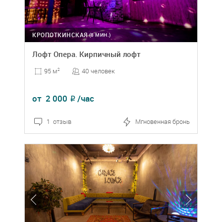
КРОПОТКИНСКАЯ
(8 МИН.)
Лофт Опера. Кирпичный лофт
40 человек
95 м
2
от
2 000
/час
₽
1 отзыв
Мгновенная бронь