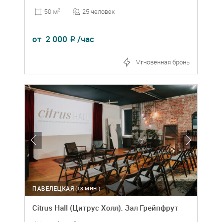
25 человек
50 м
2
от
2 000
/час
₽
Мгновенная бронь
ПАВЕЛЕЦКАЯ
(13 МИН.)
Citrus Hall (Цитрус Холл). Зал Грейпфрут