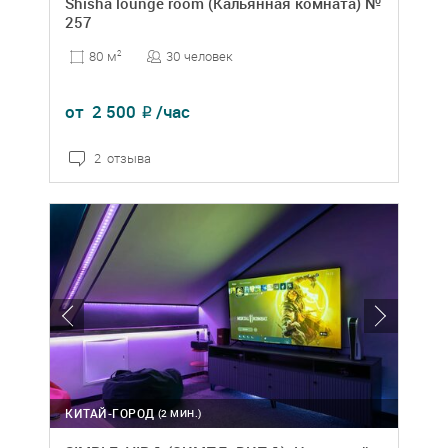
Shisha lounge room (Кальянная комната) №
257
30 человек
80 м
2
от
2 500
/час
₽
2 отзыва
КИТАЙ-ГОРОД
(2 МИН.)