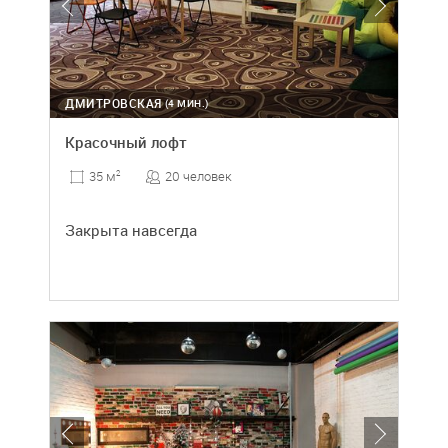
ДМИТРОВСКАЯ
(4 МИН.)
Красочный лофт
20 человек
35 м
2
Закрыта навсегда