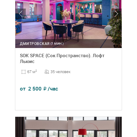
ДМИТРОВСКАЯ
(7 МИН.)
SOK SPACE (Сок Пространство). Лофт
Льюис
35 человек
67 м
2
от
2 500
/час
₽