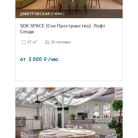
ДМИТРОВСКАЯ
(7 МИН.)
SOK SPACE (Сок Пространство). Лофт
Сенди
35 человек
67 м
2
от
3 000
/час
₽