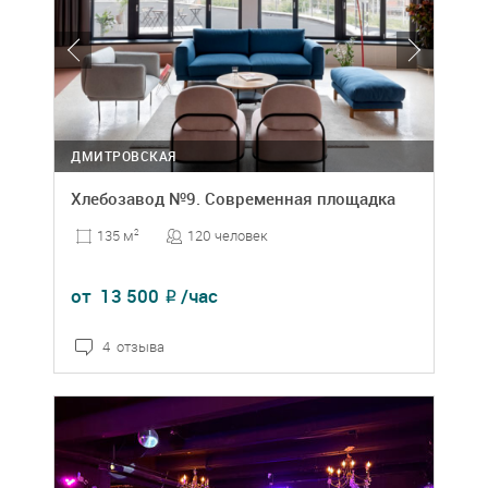
ДМИТРОВСКАЯ
Хлебозавод №9. Современная площадка
120 человек
135 м
2
от
13 500
/час
₽
4 отзыва