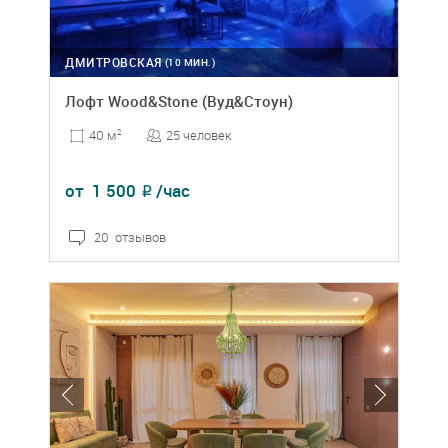
ДМИТРОВСКАЯ
(10 МИН.)
Лофт Wood&Stone (Вуд&Стоун)
25 человек
40 м
2
от
1 500
/час
₽
20 отзывов