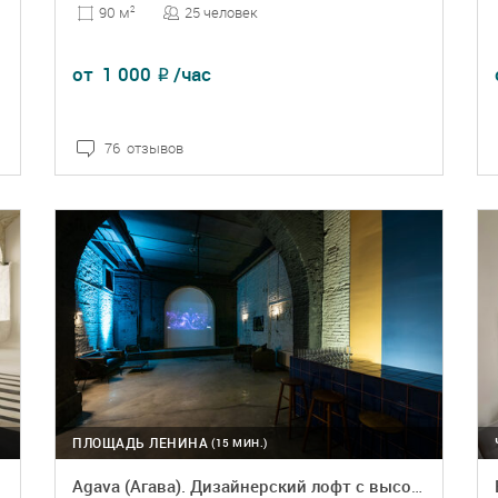
25 человек
90 м
2
от
1 000
/час
₽
76 отзывов
ПОДРОБНЕЕ
БРОНЬ
ПЛОЩАДЬ ЛЕНИНА
(15 МИН.)
Agava (Агава). Дизайнерский лофт с высокими потолками