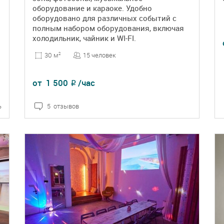
оборудование и караоке. Удобно
оборудовано для различных событий с
полным набором оборудования, включая
холодильник, чайник и WI-FI.
15 человек
30 м
2
от
1 500
/час
₽
ь
5 отзывов
ПОДРОБНЕЕ
БРОНЬ