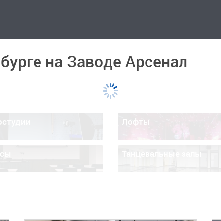
бурге на Заводе Арсенал
остудии
Лофты
ссы
Танцевальные залы