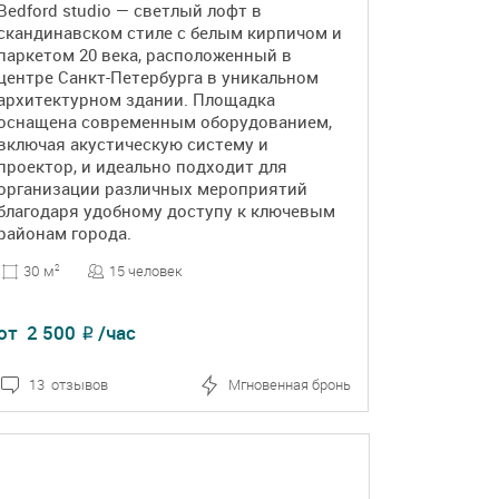
Bedford studio — светлый лофт в
скандинавском стиле с белым кирпичом и
паркетом 20 века, расположенный в
центре Санкт-Петербурга в уникальном
архитектурном здании. Площадка
оснащена современным оборудованием,
включая акустическую систему и
проектор, и идеально подходит для
организации различных мероприятий
благодаря удобному доступу к ключевым
районам города.
15 человек
30 м
2
от
2 500
/час
₽
13 отзывов
Мгновенная бронь
ПОДРОБНЕЕ
БРОНЬ