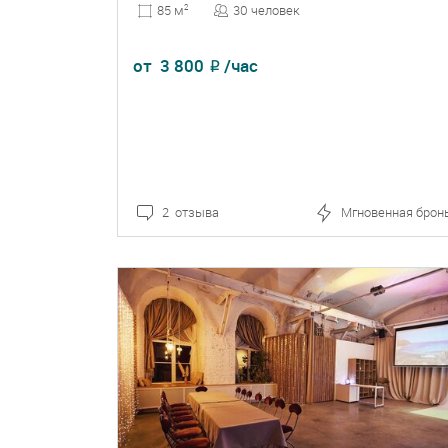
30 человек
85 м
2
от
3 800
/час
₽
2 отзыва
Мгновенная брон
ПОДРОБНЕЕ
БРОНЬ