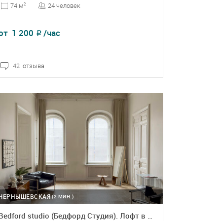
24 человек
74 м
2
от
1 200
/час
₽
42 отзыва
ПОДРОБНЕЕ
БРОНЬ
ЧЕРНЫШЕВСКАЯ
(2 МИН.)
Bedford studio (Бедфорд Студия). Лофт в бежевых тонах