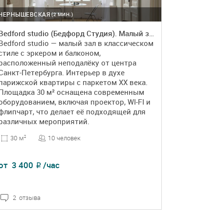
ЧЕРНЫШЕВСКАЯ
(2 МИН.)
Bedford studio (Бедфорд Студия). Малый зал в классическом стиле
Bedford studio — малый зал в классическом
стиле с эркером и балконом,
расположенный неподалёку от центра
Санкт-Петербурга. Интерьер в духе
парижской квартиры с паркетом XX века.
Площадка 30 м² оснащена современным
оборудованием, включая проектор, WI-FI и
флипчарт, что делает её подходящей для
различных мероприятий.
10 человек
30 м
2
от
3 400
/час
₽
2 отзыва