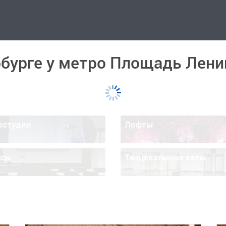
бурге у метро Площадь Лени
остудии
Лофты
ссы
Танцевальные залы