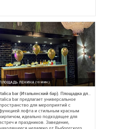
ПЛОЩАДЬ ЛЕНИНА
(10 МИН.)
Italica bar (Итальянский бар). Площадка для мероприятий в стиле лофт
Italica bar предлагает универсальное
пространство для мероприятий с
функцией лофта и стильным красным
кирпичом, идеально подходящее для
встреч и праздников. Заведение,
находящееся недалеко от Выборгского