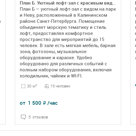
План Б. Уютный лофт-зал с красивым видом
План Б — уютный лофт-зал с видом на парк
и Неву, расположенный в Калининском
а
районе Санкт-Петербурга. Помещение
объединяет морскую тематику и стиль
лофт, предоставляя комфортное
пространство для мероприятий до 15
человек. В зале есть мягкая мебель, барная
зона, фотозоны, музыкальное
оборудование и караоке. Удобно
оборудовано для различных событий с
полным набором оборудования, включая
холодильник, чайник и WI-FI.
15 человек
30 м
2
от
1 500
/час
₽
5 отзывов
ПОДРОБНЕЕ
БРОНЬ