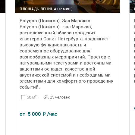
ПЛОЩАДЬ ЛЕНИНА
(12 МИН.)
Polygon (Полигон). Зал Марокко
Polygon (Полигон) - зал Марокко,
расположенный вблизи городских
кластеров Санкт-Петербурга, предлагает
высокую функциональность и
современное оборудование для
разнообразных мероприятий. Простор с
натуральными текстурами и восточными
акцентами оснащен качественной
акустической системой и необходимыми
элементами для комфортного проведения
событий.
25 человек
50 м
2
от
5 000
/час
₽