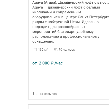
Agava (Агава). Дизайнерский лофт с высокими потолками
Agava — дизайнерский лофт с белыми
кирпичами и современным
оборудованием в центре Санкт-Петербург
рядом с набережной Невы. Идеально
подходит для разнообразных
мероприятий благодаря удобному
расположению и профессиональному
оснащению.
70 человек
130 м
2
от
2 000
/час
₽
14 отзывов
ПОДРОБНЕЕ
БРОНЬ