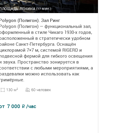
ПЛОЩАДЬ ЛЕНИНА
(17 МИН.)
Polygon (Полигон). Зал Ринг
Polygon (Полигон) — функциональный зал,
оформленный в стиле Чикаго 1930-х годов,
расположенный в стратегически удобном
районе Санкт-Петербурга. Оснащён
циклорамой 7×7 м, системой RIGERD и
подвесной фермой для гибкого освещения
и звука. Пространство зонируется в
соответствии с любыми мероприятиями, а
раздевалки можно использовать как
гримёрные.
60 человек
130 м
2
от
7 000
/час
₽