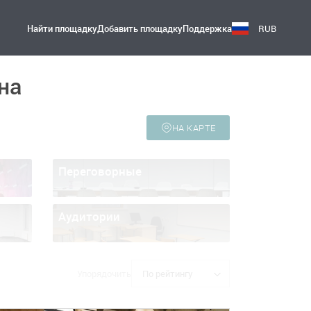
Найти площадку
Добавить площадку
Поддержка
RUB
на
НА КАРТЕ
Переговорные
Аудитории
Упорядочить