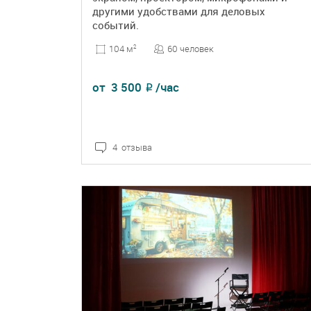
другими удобствами для деловых
событий.
60 человек
104 м
2
от
3 500
/час
₽
4 отзыва
ПОДРОБНЕЕ
БРОНЬ