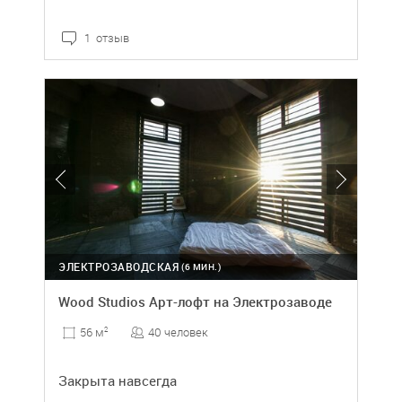
1 отзыв
ЭЛЕКТРОЗАВОДСКАЯ
(6 МИН.)
Wood Studios Арт-лофт на Электрозаводе
40 человек
56 м
2
Закрыта навсегда