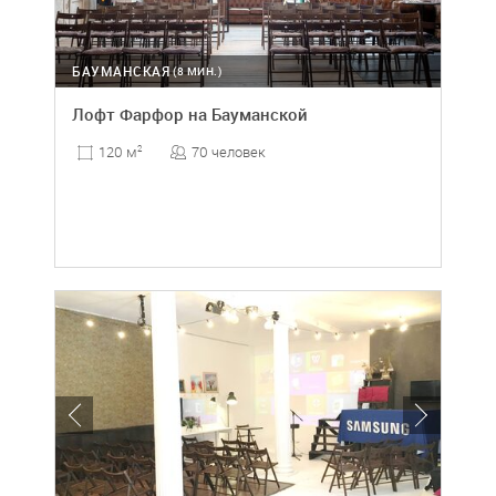
БАУМАНСКАЯ
(8 МИН.)
Лофт Фарфор на Бауманской
70 человек
120 м
2