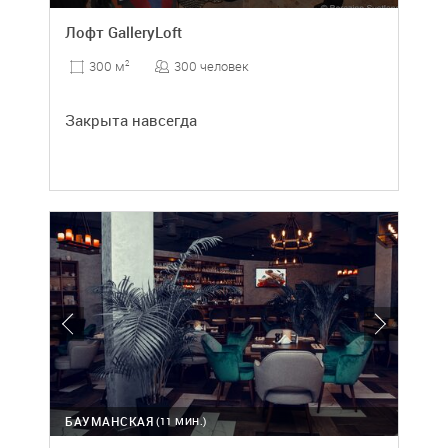
Лофт GalleryLoft
300 человек
300 м
2
Закрыта навсегда
БАУМАНСКАЯ
(11 МИН.)