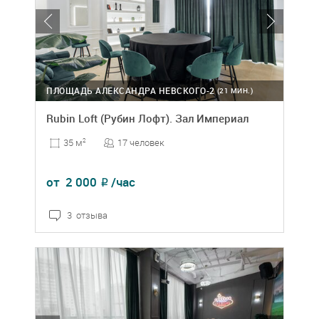
ПЛОЩАДЬ АЛЕКСАНДРА НЕВСКОГО-2
(21 МИН.)
Rubin Loft (Рубин Лофт). Зал Империал
17 человек
35 м
2
от
2 000
/час
₽
3 отзыва