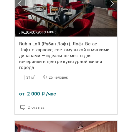
ЛАДОЖСКАЯ
(9 МИН.)
Rubin Loft (Рубин Лофт). Лофт Вегас
Лофт с караоке, светомузыкой и мягкими
диванами — идеальное место для
вечеринки в центре культурной жизни
города.
25 человек
31 м
2
от
2 000
/час
₽
2 отзыва