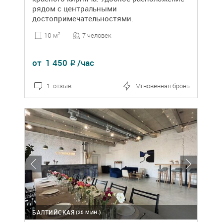
рядом с центральными
достопримечательностями.
7 человек
10 м
2
от
1 450
/час
₽
1 отзыв
Мгновенная бронь
БАЛТИЙСКАЯ
(25 МИН.)