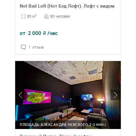
Not Bad Loft (Нот Бэд Лофт). Лофт с видом
80 человек
85 м
2
от
2 000
/час
₽
1 отзыв
ПЛОЩАДЬ АЛЕКСАНДРА НЕВСКОГО-2
(2 МИН.)