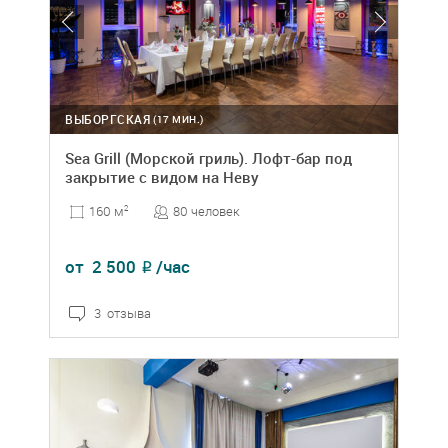
ВЫБОРГСКАЯ
(17 МИН.)
Sea Grill (Морской гриль). Лофт-бар под
закрытие с видом на Неву
80 человек
160 м
2
от
2 500
/час
₽
3 отзыва