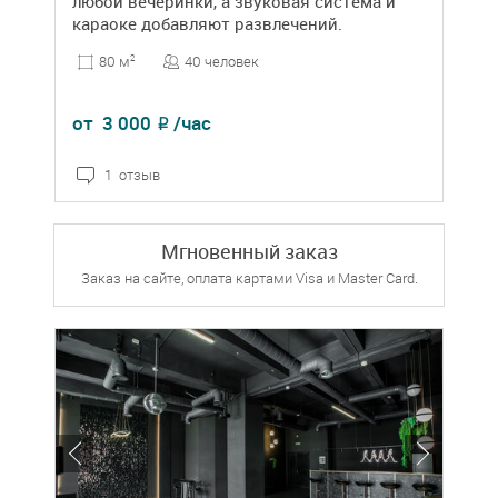
любой вечеринки, а звуковая система и
караоке добавляют развлечений.
40 человек
80 м
2
от
3 000
/час
₽
1 отзыв
Мгновенный заказ
Заказ на сайте, оплата картами Visa и Master Card.