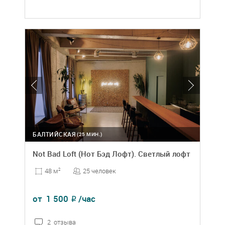
БАЛТИЙСКАЯ
(25 МИН.)
Not Bad Loft (Нот Бэд Лофт). Светлый лофт
25 человек
48 м
2
от
1 500
/час
₽
2 отзыва