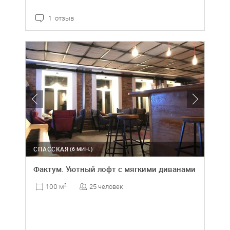
1 отзыв
СПАССКАЯ
(6 МИН.)
Фактум. Уютный лофт с мягкими диванами
25 человек
100 м
2