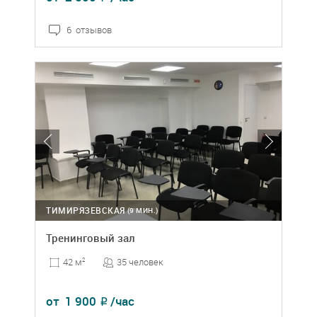
6 отзывов
ТИМИРЯЗЕВСКАЯ
(9 МИН.)
Тренинговый зал
35 человек
42 м
2
от
1 900
/час
₽