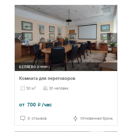
БЕЛЯЕВО
(3 МИН.)
Комната для переговоров
30 человек
50 м
2
от
700
/час
₽
6 отзывов
Мгновенная бронь