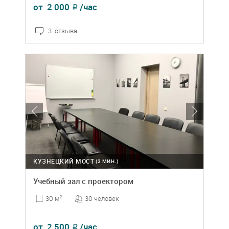
от
2 000
/час
₽
3 отзыва
КУЗНЕЦКИЙ МОСТ
(3 МИН.)
Учебный зал с проектором
30 человек
30 м
2
от
2 500
/час
₽