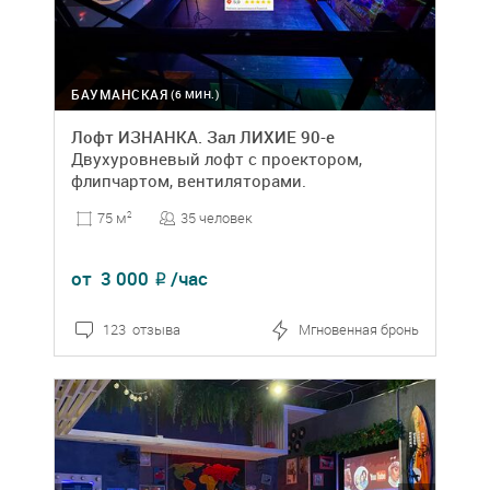
БАУМАНСКАЯ
(6 МИН.)
Лофт ИЗНАНКА. Зал ЛИХИЕ 90-е
Двухуровневый лофт с проектором,
флипчартом, вентиляторами.
35 человек
75 м
2
от
3 000
/час
₽
123 отзыва
Мгновенная бронь