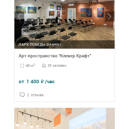
ПАРК ПОБЕДЫ
(24 МИН.)
Арт-пространство “Клевер Крафт”
35 человек
48 м
2
от
1 400
/час
₽
2 отзыва