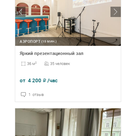
АЭРОПОРТ
(15 МИН.)
Яркий презентационный зал
35 человек
36 м
2
от
4 200
/час
₽
1 отзыв