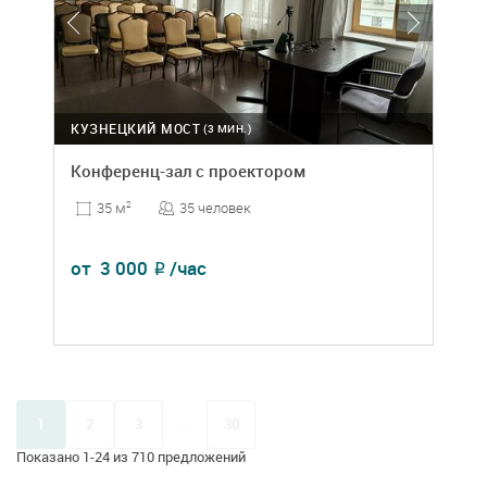
КУЗНЕЦКИЙ МОСТ
(3 МИН.)
Конференц-зал с проектором
35 человек
35 м
2
от
3 000
/час
₽
1
2
3
...
30
Показано 1-24 из 710 предложений