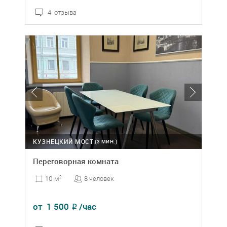
4 отзыва
КУЗНЕЦКИЙ МОСТ
(3 МИН.)
Переговорная комната
8 человек
10 м
2
от
1 500
/час
₽