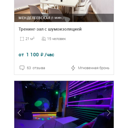
МЕНДЕЛЕЕВСКАЯ
(1 МИН.)
Тренинг-зал с шумоизоляцией
15 человек
21 м
2
от
1 100
/час
₽
63 отзыва
Мгновенная бронь