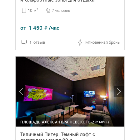
7 человек
10 м
2
от
1 450
/час
₽
1 отзыв
Мгновенная бронь
ПЛОЩАДЬ АЛЕКСАНДРА НЕВСКОГО-2
(2 МИН.)
Типичный Питер. Тёмный лофт с