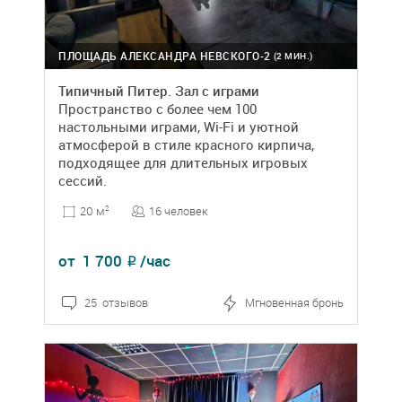
ПЛОЩАДЬ АЛЕКСАНДРА НЕВСКОГО-2
(2 МИН.)
Типичный Питер. Зал с играми
Пространство с более чем 100
настольными играми, Wi-Fi и уютной
атмосферой в стиле красного кирпича,
подходящее для длительных игровых
сессий.
16 человек
20 м
2
от
1 700
/час
₽
25 отзывов
Мгновенная бронь