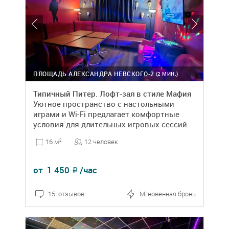
ПЛОЩАДЬ АЛЕКСАНДРА НЕВСКОГО-2
(2 МИН.)
Типичный Питер. Лофт-зал в стиле Мафия
Уютное пространство с настольными
играми и Wi-Fi предлагает комфортные
условия для длительных игровых сессий.
12 человек
16 м
2
от
1 450
/час
₽
15 отзывов
Мгновенная бронь